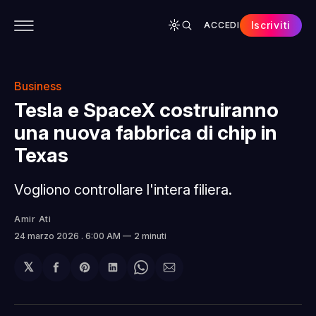
Iscriviti
ACCEDI
CONTENUTI
APP
CHI SIAMO
SPONSOR
Business
Tesla e SpaceX costruiranno
una nuova fabbrica di chip in
Texas
Vogliono controllare l'intera filiera.
Amir Ati
24 marzo 2026
. 6:00 AM
2 minuti
𝕏
Condividi
Share
Condividi
Share
Condividi
su
on
su
on
via
Facebook
Pinterest
LinkedIn
WhatsApp
email