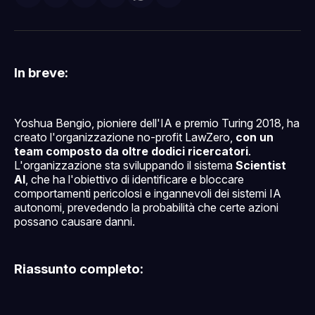
su
on
su
on
via
Facebook
Pinterest
LinkedIn
WhatsApp
email
In breve:
Yoshua Bengio, pioniere dell'IA e premio Turing 2018, ha
creato l'organizzazione no-profit LawZero,
con un
team composto da oltre dodici ricercatori
.
L'organizzazione sta sviluppando il sistema
Scientist
AI
, che ha l'obiettivo di identificare e bloccare
comportamenti pericolosi e ingannevoli dei sistemi IA
autonomi, prevedendo la probabilità che certe azioni
possano causare danni.
Riassunto completo: