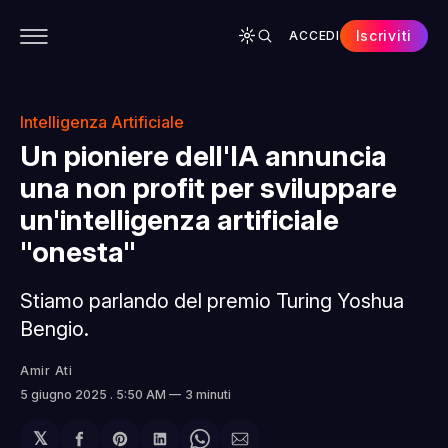
Iscriviti
ACCEDI
CONTENUTI
APP
CHI SIAMO
SPONSOR
Intelligenza Artificiale
Un pioniere dell'IA annuncia
una non profit per sviluppare
un'intelligenza artificiale
"onesta"
Stiamo parlando del premio Turing Yoshua
Bengio.
Amir Ati
5 giugno 2025
. 5:50 AM
3 minuti
𝕏
Condividi
Share
Condividi
Share
Condividi