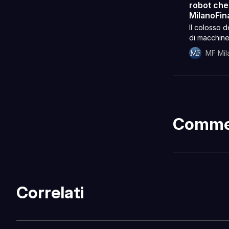
robot che
MilanoFi
Il colosso 
di macchine
MF Mil
Comme
Correlati