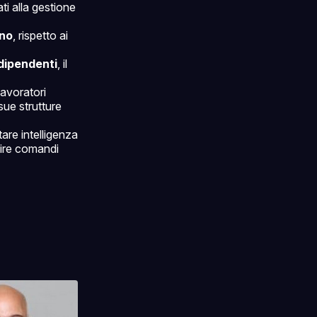
ti alla gestione
nno
, rispetto ai
dipendenti
, il
avoratori
sue strutture
are intelligenza
guire comandi