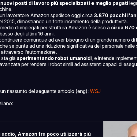
uovi posti di lavoro più specializzati e meglio pagati
lega
chine.
 un lavoratore Amazon spedisce oggi circa
3.870 pacchi l'a
el 2015, dimostrando un forte incremento della produttività.
 medio di impiegati per struttura Amazon è sceso a
circa 670 
ù basso degli ultimi 16 anni.
ntinuerà comunque ad aver bisogno di un grande numero di l
che se punta ad una riduzione significativa del personale nelle 
i attraverso l’automazione.
 sta già
sperimentando robot umanoidi
, e intende implement
e avanzata per rendere i robot simili ad assistenti capaci di ese
un riassunto del seguente articolo (eng):
WSJ
aliano:
i addio, Amazon fra poco utilizzerà più