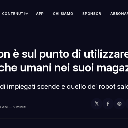
CONTENUTI
APP
CHI SIAMO
SPONSOR
ABBONA
 è sul punto di utilizzar
 che umani nei suoi magaz
di impiegati scende e quello dei robot sal
𝕏
Condivi
Sh
50 AM
2 minuti
su
on
Facebo
Pin