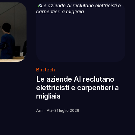
Big tech
Le aziende AI reclutano
elettricisti e carpentieri a
migliaia
-
Amir Ati
31 luglio 2026