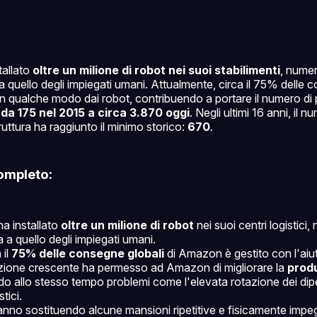
allato
oltre un milione di robot nei suoi stabilimenti
, numer
a quello degli impiegati umani. Attualmente, circa il 75% delle 
 in qualche modo dai robot, contribuendo a portare il numero di 
e
da 175 nel 2015 a circa 3.870 oggi
. Negli ultimi 16 anni, il 
ruttura ha raggiunto il minimo storico:
670
.
ompleto:
a installato
oltre un milione di robot
nei suoi centri logistici
a a quello degli impiegati umani.
 il
75% delle consegne globali
di Amazon è gestito con l'aiut
ione crescente ha permesso ad Amazon di migliorare la
produ
do allo stesso tempo problemi come l'elevata rotazione dei dip
stici.
tanno sostituendo alcune mansioni ripetitive e fisicamente impe