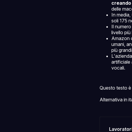
creando n
delle mac
In media,
soli 175 n
Il numero
livello pi
Amazon co
umani, an
più grand
L'azienda
artificial
vocali.
Questo testo è 
Alternativa in it
Lavorator