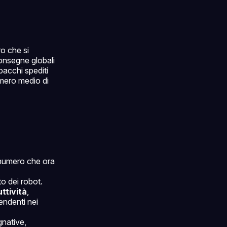
o che si
consegne globali
pacchi spediti
numero medio di
, numero che ora
o dei robot.
ttività
,
endenti nei
gnative,