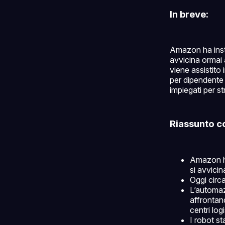
In breve:
Amazon ha inst
avvicina ormai 
viene assistito
per dipendent
impiegati per st
Riassunto c
Amazon h
si avvicin
Oggi circa
L’automaz
affrontan
centri logi
I robot s