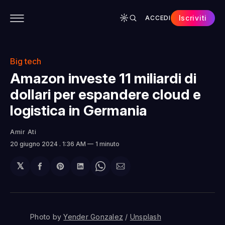
Iscriviti
ACCEDI
CONTENUTI
APP
CHI SIAMO
SPONSOR
Big tech
Amazon investe 11 miliardi di
dollari per espandere cloud e
logistica in Germania
Amir Ati
20 giugno 2024
. 1:36 AM
1 minuto
𝕏
Condividi
Share
Condividi
Share
Condividi
su
on
su
on
via
Facebook
Pinterest
LinkedIn
WhatsApp
email
Photo by 
Yender Gonzalez
 / 
Unsplash