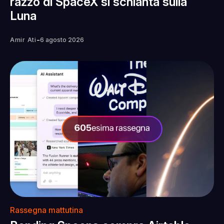
razzo di SpaceX si schianta sulla
Luna
-
Amir Ati
6 agosto 2026
Rassegna mattutina