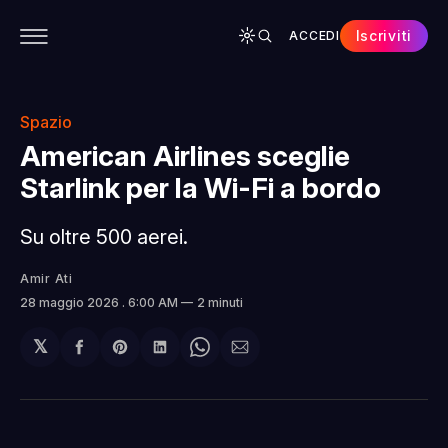
Iscriviti
ACCEDI
CONTENUTI
APP
CHI SIAMO
SPONSOR
Spazio
American Airlines sceglie
Starlink per la Wi-Fi a bordo
Su oltre 500 aerei.
Amir Ati
28 maggio 2026
. 6:00 AM
2 minuti
𝕏
Condividi
Share
Condividi
Share
Condividi
su
on
su
on
via
Facebook
Pinterest
LinkedIn
WhatsApp
email