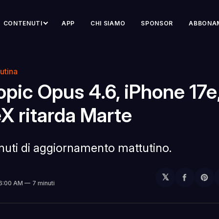
CONTENUTI
APP
CHI SIAMO
SPONSOR
ABBONA
utina
pic Opus 4.6, iPhone 17e
X ritarda Marte
inuti di aggiornamento mattutino.
𝕏
Condivi
Sh
 6:00 AM
7 minuti
su
on
Facebo
Pin