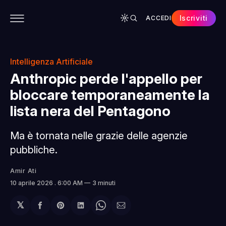
Iscriviti
ACCEDI
CONTENUTI
APP
CHI SIAMO
SPONSOR
Intelligenza Artificiale
Anthropic perde l'appello per
bloccare temporaneamente la
lista nera del Pentagono
Ma è tornata nelle grazie delle agenzie
pubbliche.
Amir Ati
10 aprile 2026
. 6:00 AM
3 minuti
𝕏
Condividi
Share
Condividi
Share
Condividi
su
on
su
on
via