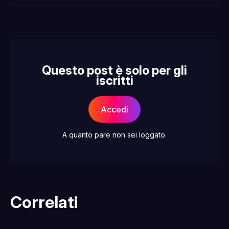
Facebook
Pinterest
LinkedIn
WhatsApp
email
Questo post è solo per gli
iscritti
Accedi
A quanto pare non sei loggato.
Correlati