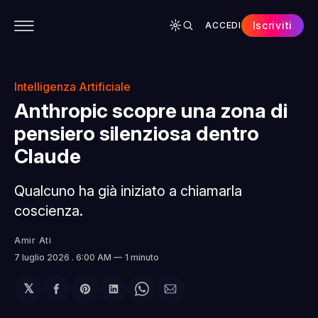
Iscriviti
ACCEDI
CONTENUTI
APP
CHI SIAMO
SPONSOR
Intelligenza Artificiale
Anthropic scopre una zona di
pensiero silenziosa dentro
Claude
Qualcuno ha già iniziato a chiamarla
coscienza.
Amir Ati
7 luglio 2026
. 6:00 AM
1 minuto
𝕏
Condividi
Share
Condividi
Share
Condividi
su
on
su
on
via