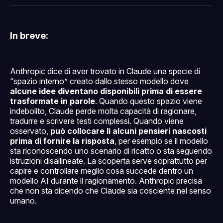
Facebook
Pinterest
LinkedIn
WhatsApp
email
In breve:
Anthropic dice di aver trovato in Claude una specie di
“spazio interno” creato dallo stesso modello dove
alcune idee diventano disponibili prima di essere
trasformate in parole
. Quando questo spazio viene
indebolito, Claude perde molta capacità di ragionare,
tradurre e scrivere testi complessi. Quando viene
osservato,
può collocare lì alcuni pensieri nascosti
prima di fornire la risposta
, per esempio se il modello
sta riconoscendo uno scenario di ricatto o sta seguendo
istruzioni disallineate. La scoperta serve soprattutto per
capire e controllare meglio cosa succede dentro un
modello AI durante il ragionamento. Anthropic precisa
che non sta dicendo che Claude sia cosciente nel senso
umano.