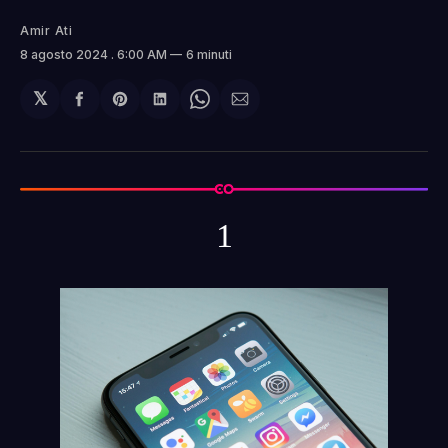
Amir Ati
8 agosto 2024
. 6:00 AM
6 minuti
𝕏
Condividi
Share
Condividi
Share
Condividi
su
on
su
on
via
Facebook
Pinterest
LinkedIn
WhatsApp
email
1