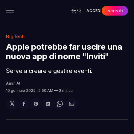
Iscriviti
ACCEDI
CONTENUTI
APP
CHI SIAMO
SPONSOR
Big tech
Apple potrebbe far uscire una
nuova app di nome "Inviti"
Serve a creare e gestire eventi.
Amir Ati
10 gennaio 2025
. 5:50 AM
2 minuti
𝕏
Condividi
Share
Condividi
Share
Condividi
su
on
su
on
via
Facebook
Pinterest
LinkedIn
WhatsApp
email