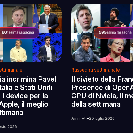
ettimanale
Rassegna settimanale
ia incrimina Pavel
Il divieto della Fran
alia e Stati Uniti
Presence di OpenAI
 i device per la
CPU di Nvidia, il m
Apple, il meglio
della settimana
ettimana
-
Amir Ati
25 luglio 2026
osto 2026