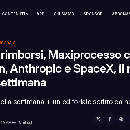
CONTENUTI
APP
CHI SIAMO
SPONSOR
ABBONA
imanale
 rimborsi, Maxiprocesso 
, Anthropic e SpaceX, il
settimana
della settimana + un editoriale scritto da no
𝕏
Condivi
Sh
8:00 AM
13 minuti
su
on