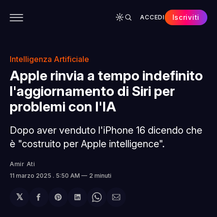
Iscriviti
ACCEDI
CONTENUTI
APP
CHI SIAMO
SPONSOR
Intelligenza Artificiale
Apple rinvia a tempo indefinito
l'aggiornamento di Siri per
problemi con l'IA
Dopo aver venduto l'iPhone 16 dicendo che
è "costruito per Apple intelligence".
Amir Ati
11 marzo 2025
. 5:50 AM
2 minuti
𝕏
Condividi
Share
Condividi
Share
Condividi
su
on
su
on
via