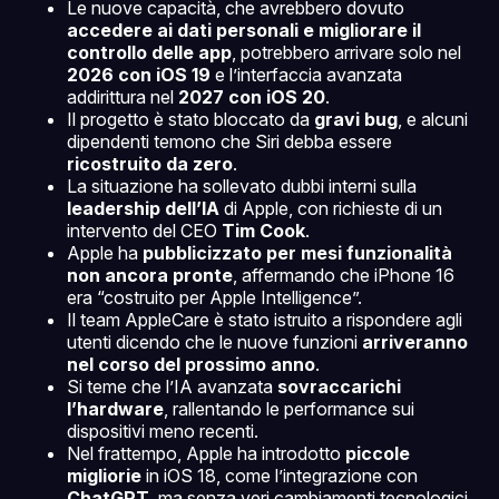
Le nuove capacità, che avrebbero dovuto
accedere ai dati personali e migliorare il
controllo delle app
, potrebbero arrivare solo nel
2026 con iOS 19
e l’interfaccia avanzata
addirittura nel
2027 con iOS 20
.
Il progetto è stato bloccato da
gravi bug
, e alcuni
dipendenti temono che Siri debba essere
ricostruito da zero
.
La situazione ha sollevato dubbi interni sulla
leadership dell’IA
di Apple, con richieste di un
intervento del CEO
Tim Cook
.
Apple ha
pubblicizzato per mesi funzionalità
non ancora pronte
, affermando che iPhone 16
era “costruito per Apple Intelligence”.
Il team AppleCare è stato istruito a rispondere agli
utenti dicendo che le nuove funzioni
arriveranno
nel corso del prossimo anno
.
Si teme che l’IA avanzata
sovraccarichi
l’hardware
, rallentando le performance sui
dispositivi meno recenti.
Nel frattempo, Apple ha introdotto
piccole
migliorie
in iOS 18, come l’integrazione con
ChatGPT
, ma senza veri cambiamenti tecnologici.