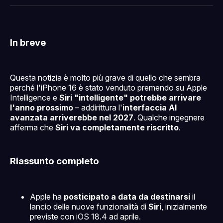
Facebook
Pinterest
LinkedIn
WhatsApp
email
In breve
Questa notizia è molto più grave di quello che sembra
perché l'iPhone 16 è stato venduto premendo su Apple
Intelligence e
Siri "intelligente" potrebbe arrivare
l'anno prossimo
– addirittura l'
interfaccia AI
avanzata arriverebbe nel 2027
. Qualche ingegnere
afferma che
Siri va completamente riscritto
.
Riassunto completo
Apple ha
posticipato a data da destinarsi
il
lancio delle nuove funzionalità di
Siri
, inizialmente
previste con iOS 18.4 ad aprile.