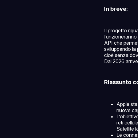
In breve:
Il progetto ri
funzioneranno 
API che permett
sviluppando la p
cioè senza dove
Dal 2026 arriver
Riassunto c
Apple sta
nuove cap
L’obiettiv
reti cell
Satellite 
Le conness