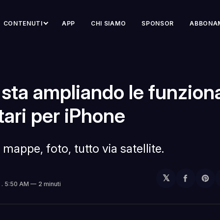
CONTENUTI
APP
CHI SIAMO
SPONSOR
ABBONA
sta ampliando le funziona
itari per iPhone
mappe, foto, tutto via satellite.
𝕏
Condivi
Sh
5
. 5:50 AM
2 minuti
su
on
Facebo
Pin