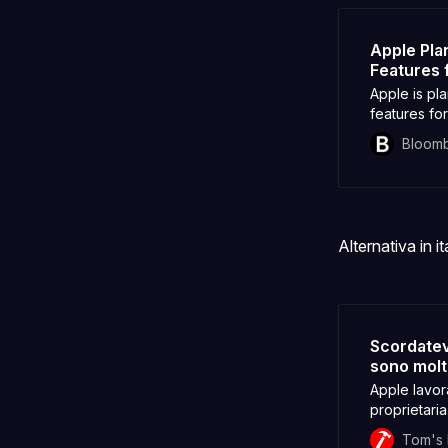
Apple Pla
Features 
Apple is pla
features fo
company is 
Bloom
revamped Si
Apple is re
compete wi
Alternativa in it
Scordatevi
sono molt
Apple lavora
proprietar
sviluppatori
Tom's