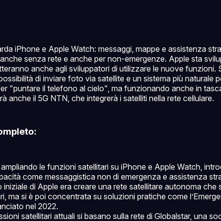
guarda iPhone e Apple Watch: messaggi, mappe e assistenza str
anche senza rete e anche per non-emergenze. Apple sta svilu
eranno anche agli sviluppatori di utilizzare le nuove funzioni.
ossibilità di inviare foto via satellite e un sistema più naturale 
r "puntare il telefono al cielo", ma funzionando anche in tasca
à anche il 5G NTN, che integrerà i satelliti nella rete cellulare.
ompleto:
 ampliando le funzioni satellitari su iPhone e Apple Watch, int
acità come messaggistica non di emergenza e assistenza stra
o iniziale di Apple era creare una rete satellitare autonoma che s
ulari, ma si è poi concentrata su soluzioni pratiche come l’Emer
lanciato nel 2022.
ioni satellitari attuali si basano sulla rete di Globalstar, una so