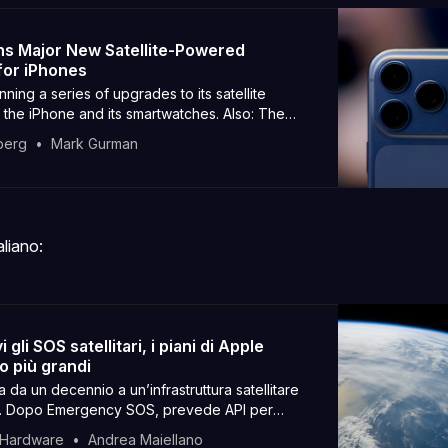
ns Major New Satellite-Powered
for iPhones
nning a series of upgrades to its satellite
r the iPhone and its smartwatches. Also: The
nearing a $1 billion-a-year deal to power a
berg
Mark Gurman
ri with a custom Google Gemini model, and
adying the first low-cost MacBook in a bid to
th Windows laptops.
aliano:
 gli SOS satellitari, i piani di Apple
o più grandi
 da un decennio a un’infrastruttura satellitare
ia. Dopo Emergency SOS, prevede API per
 terze parti su iPhone.
 Hardware
Andrea Maiellano