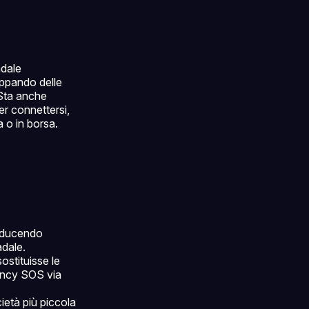
adale
ppando delle
 Sta anche
per connettersi,
 o in borsa.
roducendo
dale.
ostituisse le
gency SOS via
cietà più piccola