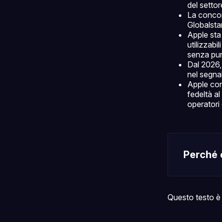
del settor
La concor
Globalsta
Apple sta
utilizzab
senza punt
Dal 2026,
nel segna
Apple cont
fedeltà al
operatori
Perché 
Questo testo è 