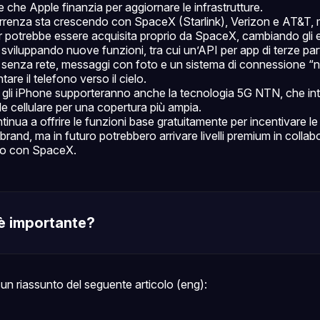
e che Apple finanzia per aggiornare le infrastrutture.
renza sta crescendo con SpaceX (Starlink), Verizon e AT&T, 
r potrebbe essere acquisita proprio da SpaceX, cambiando gli eq
 sviluppando nuove funzioni, tra cui un’API per app di terze pa
ili senza rete, messaggi con foto e un sistema di connessione “
are il telefono verso il cielo.
 gli iPhone supporteranno anche la tecnologia 5G NTN, che integr
le cellulare per una copertura più ampia.
inua a offrire le funzioni base gratuitamente per incentivare le
 brand, ma in futuro potrebbero arrivare livelli premium in coll
 o con SpaceX.
è importante?
un riassunto del seguente articolo (eng):