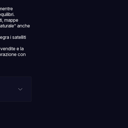
mentre
uilibri.
rti, mappe
naturale” anche
a i satelliti
 vendite e la
aborazione con