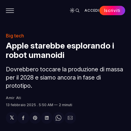
Iscriviti
ACCEDI
CONTENUTI
APP
CHI SIAMO
SPONSOR
Big tech
Apple starebbe esplorando i
robot umanoidi
Dovrebbero toccare la produzione di massa
per il 2028 e siamo ancora in fase di
prototipo.
Amir Ati
13 febbraio 2025
. 5:50 AM
2 minuti
𝕏
Condividi
Share
Condividi
Share
Condividi
su
on
su
on
via