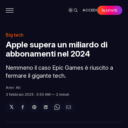
Iscriviti
ACCEDI
CONTENUTI
APP
CHI SIAMO
SPONSOR
Big tech
Apple supera un miliardo di
abbonamenti nel 2024
Nemmeno il caso Epic Games è riuscito a
fermare il gigante tech.
Amir Ati
3 febbraio 2025
. 5:50 AM
2 minuti
𝕏
Condividi
Share
Condividi
Share
Condividi
su
on
su
on
via
Facebook
Pinterest
LinkedIn
WhatsApp
email