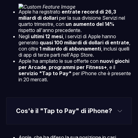
Apple ha registrato
entrate record di 26,3
miliardi di dollari
per la sua divisione Servizi nel
quarto trimestre, con
un aumento del 14%
rispetto all'anno precedente.
Negli
ultimi 12 mesi
, i servizi di Apple hanno
generato
quasi 100 miliardi di dollari di entrate
,
con oltre
1 miliardo di abbonamenti
, inclusi quelli
di app di terze parti nell'App Store.
Apple ha ampliato le sue offerte con
nuovi giochi
per Arcade
,
programmi per Fitness+
, e il
servizio "Tap to Pay"
per iPhone che è presente
in 20 mercati.
Cos'è il "Tap to Pay" di iPhone?
Tap to Pay
Apple, che ha difeso la sua posizione in casi