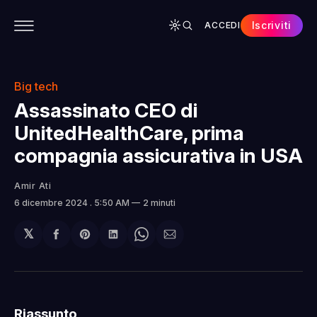
Iscriviti
ACCEDI
CONTENUTI
APP
CHI SIAMO
SPONSOR
Big tech
Assassinato CEO di
UnitedHealthCare, prima
compagnia assicurativa in USA
Amir Ati
6 dicembre 2024
. 5:50 AM
2 minuti
𝕏
Condividi
Share
Condividi
Share
Condividi
su
on
su
on
via
Facebook
Pinterest
LinkedIn
WhatsApp
email
Riassunto