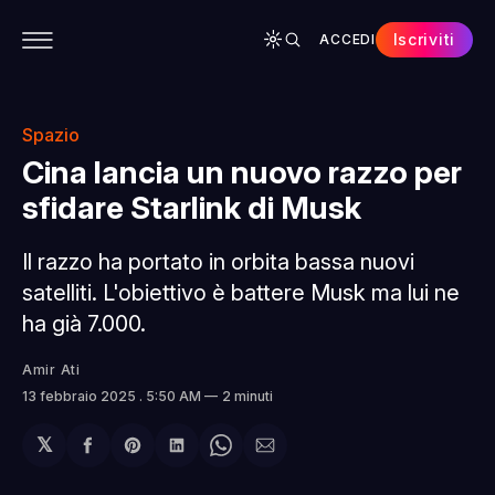
Iscriviti
ACCEDI
CONTENUTI
APP
CHI SIAMO
SPONSOR
Spazio
Cina lancia un nuovo razzo per
sfidare Starlink di Musk
Il razzo ha portato in orbita bassa nuovi
satelliti. L'obiettivo è battere Musk ma lui ne
ha già 7.000.
Amir Ati
13 febbraio 2025
. 5:50 AM
2 minuti
𝕏
Condividi
Share
Condividi
Share
Condividi
su
on
su
on
via