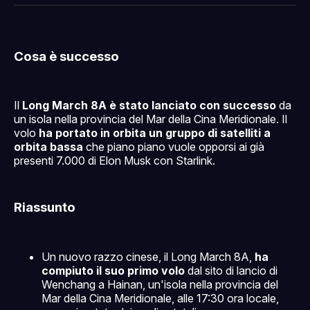
Facebook
Pinterest
LinkedIn
WhatsApp
email
Cosa è successo
Il
Long March 8A è stato lanciato con successo
da
un isola nella provincia del Mar della Cina Meridionale. Il
volo
ha portato in orbita un gruppo di satelliti a
orbita bassa
che piano piano vuole opporsi ai già
presenti 7.000 di Elon Musk con Starlink.
Riassunto
Un nuovo razzo cinese, il Long March 8A,
ha
compiuto il suo primo volo
dal sito di lancio di
Wenchang a Hainan, un'isola nella provincia del
Mar della Cina Meridionale, alle 17:30 ora locale,