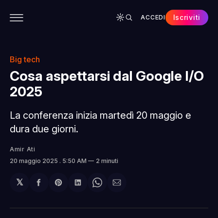
Iscriviti
ACCEDI
CONTENUTI
APP
CHI SIAMO
SPONSOR
Big tech
Cosa aspettarsi dal Google I/O
2025
La conferenza inizia martedì 20 maggio e
dura due giorni.
Amir Ati
20 maggio 2025
. 5:50 AM
2 minuti
𝕏
Condividi
Share
Condividi
Share
Condividi
su
on
su
on
via
Facebook
Pinterest
LinkedIn
WhatsApp
email