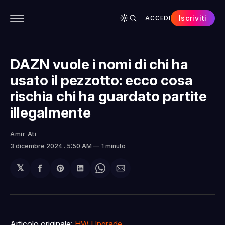
Iscriviti
ACCEDI
CONTENUTI
APP
CHI SIAMO
SPONSOR
DAZN vuole i nomi di chi ha
usato il pezzotto: ecco cosa
rischia chi ha guardato partite
illegalmente
Amir Ati
3 dicembre 2024
. 5:50 AM
1 minuto
𝕏
Condividi
Share
Condividi
Share
Condividi
su
on
su
on
via
Facebook
Pinterest
LinkedIn
WhatsApp
email
Articolo originale:
HW Upgrade