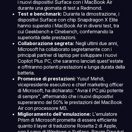
i nuovi dispositivi Surface con i MacBook Air
durante una giornata di test a Redmond.
Test e benchmark:
Durante la dimostrazione, i
dispositivi Surface con chip Snapdragon X Elite
hanno superato i MacBook Air in diversi test, tra
cui Geekbench e Cinebench, confermando la
superiorità delle prestazioni.
Collaborazione segreta:
Negli ultimi due anni,
Microsoft ha collaborato segretamente con i
principali partner di laptop per sviluppare i nuovi
Copilot Plus PC, che saranno lanciati quest'estate
e offriranno potenti prestazioni e lunga durata della
batteria.
Promesse di prestazioni:
Yusuf Mehdi,
vicepresidente esecutivo e chief marketing officer
di Microsoft, ha dichiarato: "Avrai il PC più potente
di sempre", affermando che i nuovi dispositivi
supereranno del 50% le prestazioni del MacBook
Air con processore M3.
Miglioramento dell'emulazione:
L'emulatore
Prism di Microsoft promette di essere efficiente
quanto il layer di traduzione Rosetta 2 di Apple,
con il capo di Windows e Surface, Pavan Davuluri,