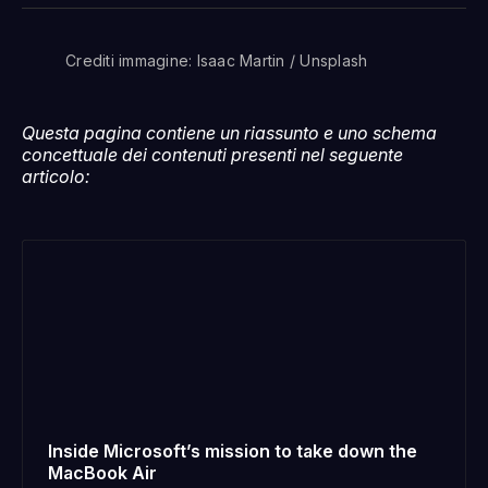
Facebook
Pinterest
LinkedIn
WhatsApp
email
Crediti immagine: Isaac Martin / Unsplash
Questa pagina contiene un riassunto e uno schema
concettuale dei contenuti presenti nel seguente
articolo:
Inside Microsoft’s mission to take down the
MacBook Air