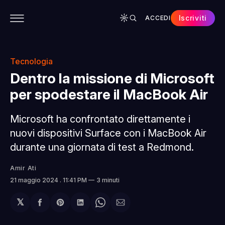
Iscriviti
ACCEDI
CONTENUTI
APP
CHI SIAMO
SPONSOR
Tecnologia
Dentro la missione di Microsoft
per spodestare il MacBook Air
Microsoft ha confrontato direttamente i
nuovi dispositivi Surface con i MacBook Air
durante una giornata di test a Redmond.
Amir Ati
21 maggio 2024
. 11:41 PM
3 minuti
𝕏
Condividi
Share
Condividi
Share
Condividi
su
on
su
on
via