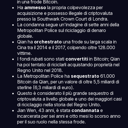
in una frode Bitcoin.
Ha
ammesso
la propria colpevolezza per
acquisizione e possesso illegale di criptovaluta
presso la Southwark Crown Court di Londra.
La condanna segue un'indagine di sette anni della
Metropolitan Police sul riciclaggio di denaro
globale.
Qian ha
orchestrato
una frode su larga scala in
Cina tra il 2014 e il 2017, colpendo oltre 128.000
vittime.
I fondi rubati sono stati
convertiti
in Bitcoin; Qian
ha poi tentato di riciclarli acquistando proprietà nel
Regno Unito nel 2018.
La Metropolitan Police ha
sequestrato
61.000
Bitcoin da Qian, per un valore di oltre 5,5 miliardi di
sterline (6,3 miliardi di euro).
Questo è considerato il più grande sequestro di
criptovaluta a livello globale e uno dei maggiori casi
di riciclaggio nella storia del Regno Unito.
Jian Wen, 43 anni, è stata
condannata
e
incarcerata per sei anni e otto mesi lo scorso anno
per il suo ruolo nella stessa frode.