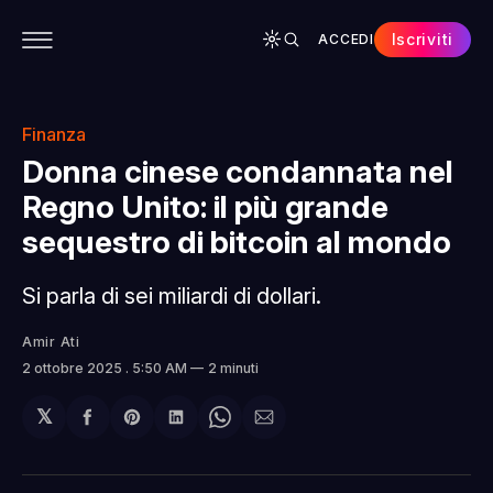
Iscriviti
ACCEDI
CONTENUTI
APP
CHI SIAMO
SPONSOR
Finanza
Donna cinese condannata nel
Regno Unito: il più grande
sequestro di bitcoin al mondo
Si parla di sei miliardi di dollari.
Amir Ati
2 ottobre 2025
. 5:50 AM
2 minuti
𝕏
Condividi
Share
Condividi
Share
Condividi
su
on
su
on
via
Facebook
Pinterest
LinkedIn
WhatsApp
email