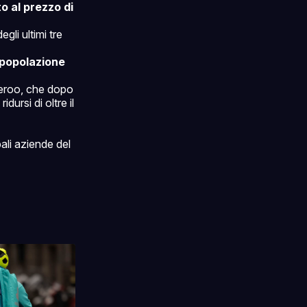
to al prezzo di
gli ultimi tre
 popolazione
veroo, che dopo
dursi di oltre il
ali aziende del