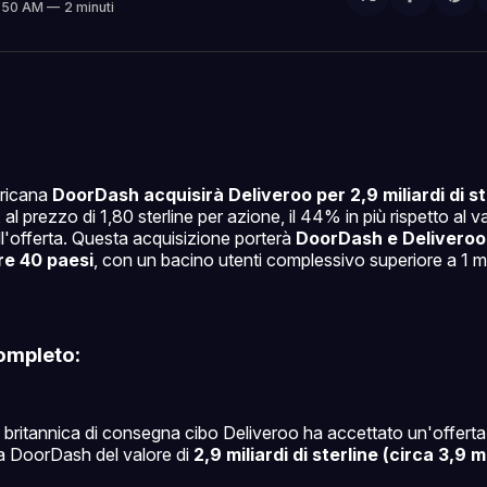
Condivi
Sh
5:50 AM
2 minuti
su
on
Facebo
Pin
ericana
DoorDash acquisirà Deliveroo per 2,9 miliardi di st
, al prezzo di 1,80 sterline per azione, il 44% in più rispetto al v
ll'offerta. Questa acquisizione porterà
DoorDash e Deliveroo
re 40 paesi
, con un bacino utenti complessivo superiore a 1 mi
ompleto:
 britannica di consegna cibo Deliveroo ha accettato un'offerta d
 DoorDash del valore di
2,9 miliardi di sterline (circa 3,9 mi