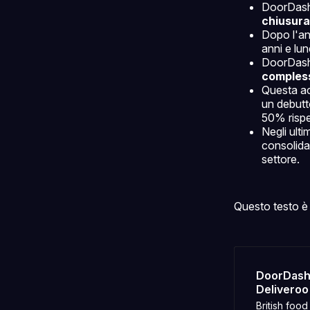
DoorDash 
chiusura 
Dopo l'ann
anni e lun
DoorDash
compless
Questa ac
un debutto
50% rispet
Negli ulti
consolidam
settore.
Questo testo è 
DoorDash 
Deliveroo 
British food