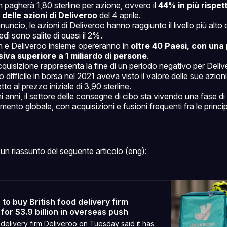
pagherà 1,80 sterline per azione, ovvero il
44% in più rispet
delle azioni di Deliveroo
del 4 aprile.
uncio, le azioni di Deliveroo hanno raggiunto il livello più alto de
edì sono salite di quasi il 2%.
 e Deliveroo insieme opereranno in
oltre 40 Paesi, con una
iva superiore a 1 miliardo di persone
.
quisizione rappresenta la fine di un periodo negativo per Deli
 difficile in borsa nel 2021 aveva visto il valore delle sue azioni ri
to al prezzo iniziale di 3,90 sterline.
mi anni, il settore delle consegne di cibo sta vivendo una fase di
ento globale, con acquisizioni e fusioni frequenti fra le princip
un riassunto del seguente articolo (eng):
to buy British food delivery firm
for $3.9 billion in overseas push
 delivery firm Deliveroo on Tuesday said it has