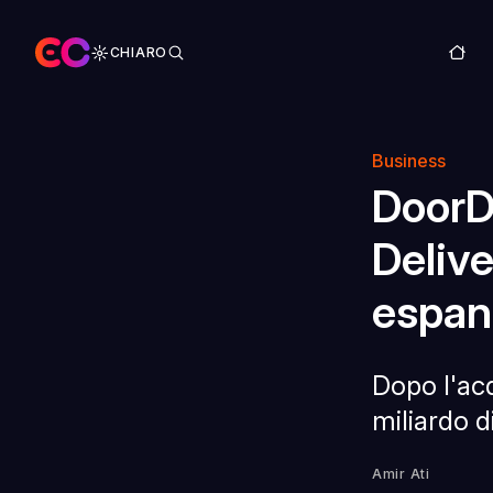
CHIARO
Business
DoorDa
Delive
espan
Dopo l'ac
miliardo d
Amir Ati