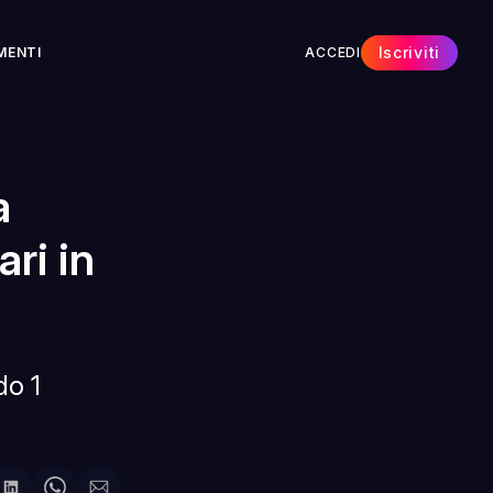
Iscriviti
MENTI
ACCEDI
a
ari in
do 1