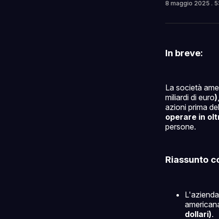
8 maggio 2025
. 
In breve:
La società am
miliardi di euro
)
azioni prima de
operare in olt
persone.
Riassunto c
L'azienda
americana
dollari)
.