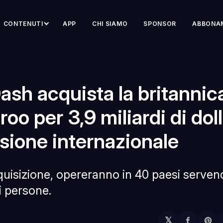
CONTENUTI
APP
CHI SIAMO
SPONSOR
ABBONA
sh acquista la britannic
roo per 3,9 miliardi di doll
sione internazionale
quisizione, opereranno in 40 paesi serven
i persone.
𝕏