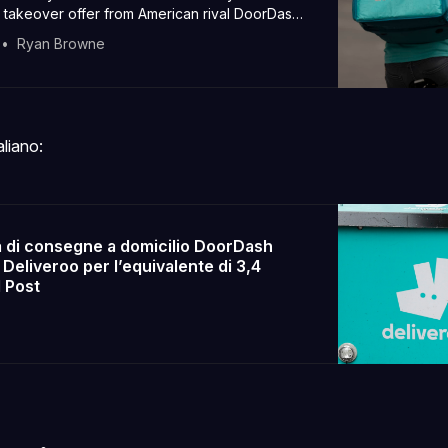
 takeover offer from American rival DoorDash
the company at £2.9 billion.
Ryan Browne
aliano:
à di consegne a domicilio DoorDash
Deliveroo per l’equivalente di 3,4
Il Post