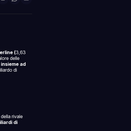
di
are
Condividi
Share
Condividi
su
on
via
ok
terest
LinkedIn
WhatsApp
email
erline (
3,63
alore delle
 insieme ad
liardo di
ella rivale
liardi di