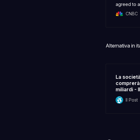
agreed to a
that values 
CNBC
Alternativa in it
La societ
comprerà 
miliardi - 
Il Post