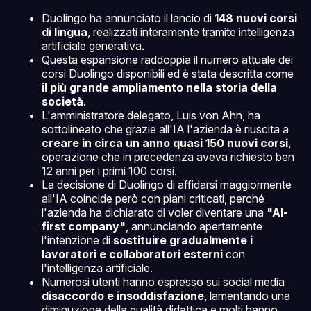
Duolingo ha annunciato il lancio di
148 nuovi corsi
di lingua
, realizzati interamente tramite intelligenza
artificiale generativa.
Questa espansione raddoppia il numero attuale dei
corsi Duolingo disponibili ed è stata descritta come
il più grande ampliamento nella storia della
società
.
L'amministratore delegato, Luis von Ahn, ha
sottolineato che grazie all'IA l'azienda è riuscita a
creare in circa un anno quasi 150 nuovi corsi
,
operazione che in precedenza aveva richiesto ben
12 anni per i primi 100 corsi.
La decisione di Duolingo di affidarsi maggiormente
all'IA coincide però con piani criticati, perché
l'azienda ha dichiarato di voler diventare una
"AI-
first company"
, annunciando apertamente
l'intenzione di
sostituire gradualmente i
lavoratori e collaboratori esterni
con
l'intelligenza artificiale.
Numerosi utenti hanno espresso sui social media
disaccordo e insoddisfazione
, lamentando una
diminuzione della qualità didattica e molti hanno