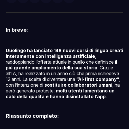
su
on
su
on
via
Facebook
Pinterest
LinkedIn
WhatsApp
email
In breve:
Duolingo ha lanciato 148 nuovi corsi di lingua creati
interamente con intelligenza artificiale
,
raddoppiando l’offerta attuale in quello che definisce
il
più grande ampliamento della sua storia
. Grazie
all’IA, ha realizzato in un anno ciò che prima richiedeva
12 anni. La scelta di diventare una
“AI-first company”
,
con l’intenzione di
sostituire collaboratori umani
, ha
però generato proteste:
molti utenti lamentano un
calo della qualità e hanno disinstallato l’app
.
Riassunto completo: