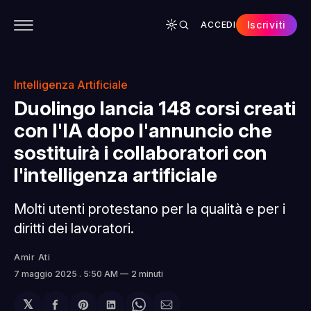
Iscriviti
ACCEDI
CONTENUTI
APP
CHI SIAMO
SPONSOR
Intelligenza Artificiale
Duolingo lancia 148 corsi creati
con l'IA dopo l'annuncio che
sostituirà i collaboratori con
l'intelligenza artificiale
Molti utenti protestano per la qualità e per i
diritti dei lavoratori.
Amir Ati
7 maggio 2025
. 5:50 AM
2 minuti
𝕏
Condividi
Share
Condividi
Share
Condividi