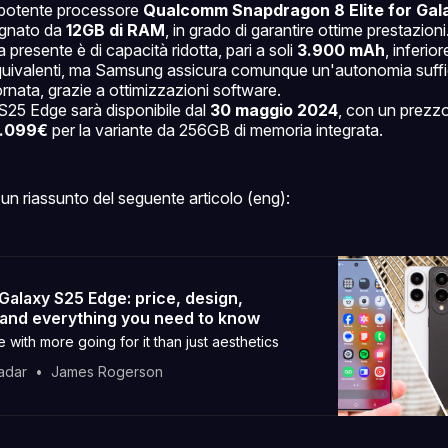
il potente processore
Qualcomm Snapdragon 8 Elite for Gal
gnato da
12GB di RAM
, in grado di garantire ottime prestazioni
a presente è di capacità ridotta, pari a soli
3.900 mAh
, inferior
quivalenti, ma Samsung assicura comunque un'autonomia suffi
iornata, grazie a ottimizzazioni software.
 S25 Edge sarà disponibile dal
30 maggio 2024
, con un prezzo
1.099€
per la variante da 256GB di memoria integrata.
un riassunto del seguente articolo (eng):
alaxy S25 Edge: price, design,
and everything you need to know
 with more going for it than just aesthetics
adar
James Rogerson