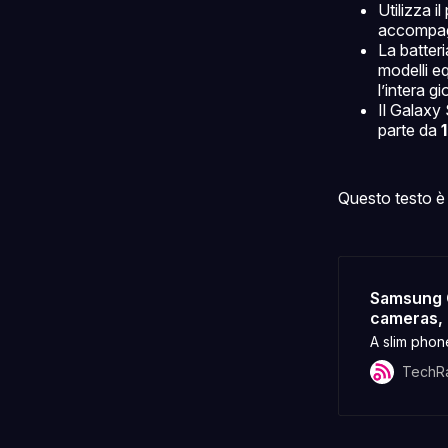
Utilizza 
accompa
La batteri
modelli e
l’intera g
Il Galaxy
parte da
Questo testo è 
Samsung G
cameras, 
A slim phone
TechR