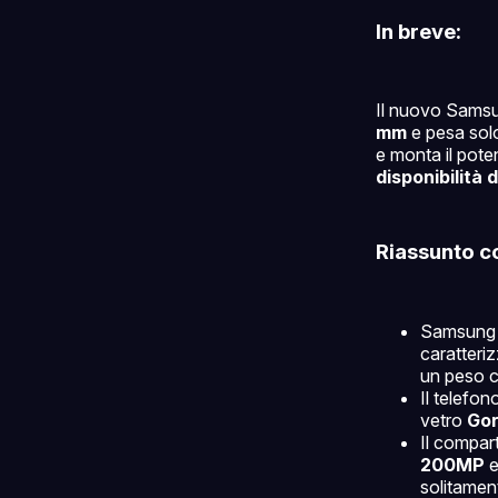
In breve:
Il nuovo Sams
mm
e pesa so
e monta il pot
disponibilità 
Riassunto c
Samsung h
caratteri
un peso 
Il telefo
vetro
Gor
Il compar
200MP
e
solitament