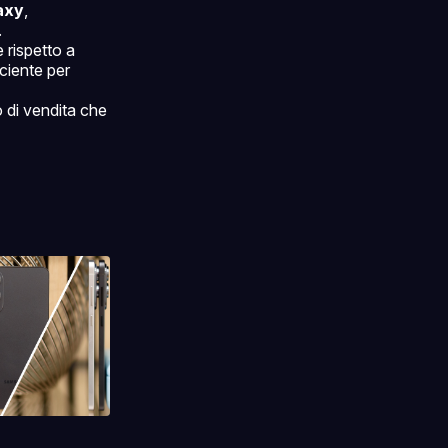
axy
,
.
e rispetto a
ciente per
 di vendita che