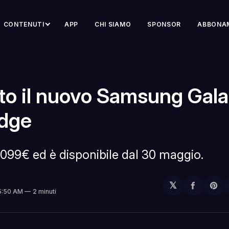
CONTENUTI
APP
CHI SIAMO
SPONSOR
ABBONA
ito il nuovo Samsung Gal
dge
.099€ ed è disponibile dal 30 maggio.
𝕏
Condivi
Sh
 5:50 AM
2 minuti
su
on
Facebo
Pin