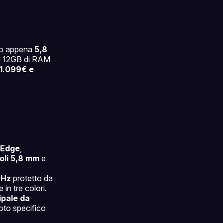
so appena
5,8
P, 12GB di RAM
 1.099€ e
 Edge
,
oli 5,8 mm
e
0Hz
protetto da
e in tre colori.
ipale da
oto specifico