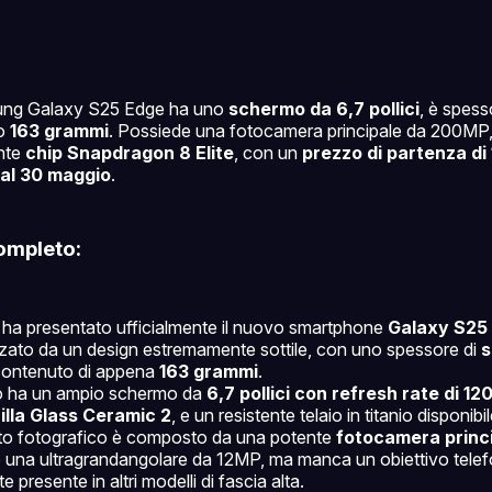
ung Galaxy S25 Edge ha uno
schermo da 6,7 pollici
, è spes
lo
163 grammi
. Possiede una fotocamera principale da 200M
ente
chip Snapdragon 8 Elite
, con un
prezzo di partenza di
dal 30 maggio
.
ompleto:
a presentato ufficialmente il nuovo smartphone
Galaxy S25
zzato da un design estremamente sottile, con uno spessore di
s
contenuto di appena
163 grammi
.
no ha un ampio schermo da
6,7 pollici con refresh rate di 12
illa Glass Ceramic 2
, e un resistente telaio in titanio disponibil
to fotografico è composto da una potente
fotocamera princ
 una ultragrandangolare da 12MP, ma manca un obiettivo telef
e presente in altri modelli di fascia alta.