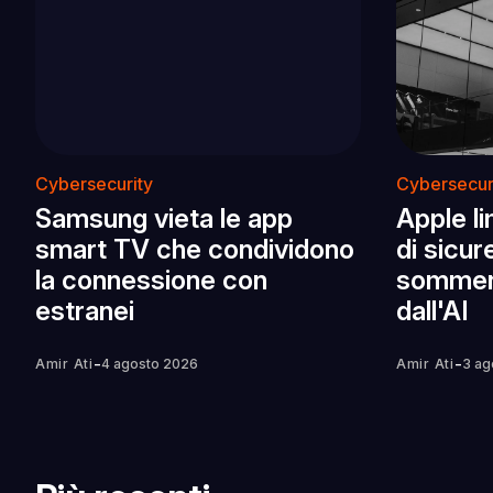
Cybersecurity
Cybersecur
Samsung vieta le app
Apple li
smart TV che condividono
di sicu
la connessione con
sommers
estranei
dall'AI
-
-
Amir Ati
4 agosto 2026
Amir Ati
3 ag