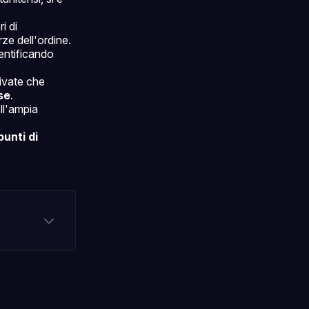
i di
rze dell'ordine.
dentificando
rivate che
se
.
ll'ampia
unti di