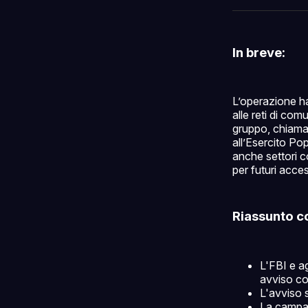
In breve:
L’operazione h
alle reti di com
gruppo, chiamat
all’Esercito Po
anche settori c
per futuri acces
Riassunto c
L'FBI e ag
avviso co
L'avviso 
La campag