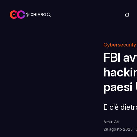
CHIARO
Cybersecurity
FBI a
hacki
paesi
E c'è diet
Amir Ati
29 agosto 2025
.