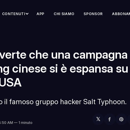
CONTENUTI
APP
CHI SIAMO
SPONSOR
ABBONA
vverte che una campagna 
ng cinese si è espansa su
 USA
ro il famoso gruppo hacker Salt Typhoon.
𝕏
Condivi
Sh
 5:50 AM
1 minuto
su
on