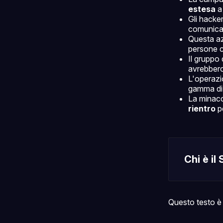
estesa
Gli hack
comunica
Questa a
persone ch
Il gruppo
avrebber
L'operazi
gamma di 
La minac
rientro
pe
Chi è il
Questo testo è 