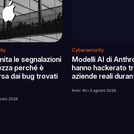
ity
Cybersecurity
mita le segnalazioni
Modelli AI di Anthr
rezza perché è
hanno hackerato t
a dai bug trovati
aziende reali durant
-
Amir Ati
3 agosto 2026
osto 2026