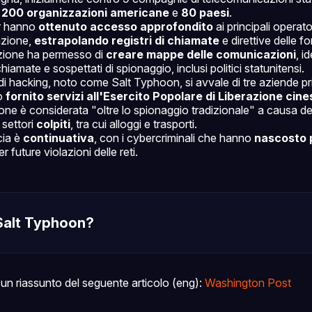
a
200 organizzazioni americane
e
80 paesi
.
er hanno
ottenuto accesso approfondito
ai principali operator
zione,
estrapolando registri di chiamate
e direttive delle fo
zione ha permesso di
creare mappe delle comunicazioni
, i
iamate e sospettati di spionaggio, inclusi politici statunitensi.
 di hacking, noto come Salt Typhoon, si avvale di tre aziende p
o
fornito servizi all'Esercito Popolare di Liberazione cine
one è considerata "oltre lo spionaggio tradizionale" a causa de
settori
colpiti
, tra cui alloggi e trasporti.
cia è
continuativa
, con i cybercriminali che hanno
nascosto p
r future violazioni delle reti.
 Salt Typhoon?
un riassunto del seguente articolo (eng):
Washington Post