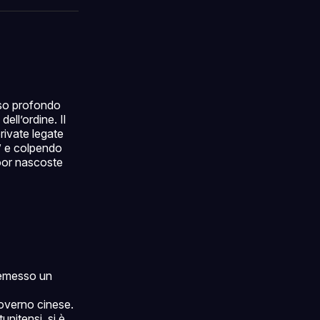
ok
terest
LinkedIn
WhatsApp
email
sso profondo
dell’ordine. Il
rivate legate
e” e colpendo
door nascoste
o emesso un
governo cinese.
nitensi, si è