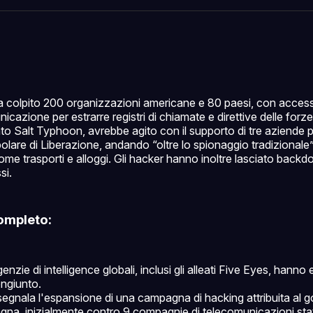
Facebo
Pin
a colpito 200 organizzazioni americane e 80 paesi, con acce
unicazione per estrarre registri di chiamate e direttive delle forze 
o Salt Typhoon, avrebbe agito con il supporto di tre aziende p
polare di Liberazione, andando “oltre lo spionaggio tradizional
ome trasporti e alloggi. Gli hacker hanno inoltre lasciato back
si.
ompleto:
enzie di intelligence globali, inclusi gli alleati Five Eyes, hann
ngiunto.
segnala l'espansione di una campagna di hacking attribuita al 
na, inizialmente contro 9 compagnie di telecomunicazioni statu