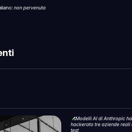
taliano:
non pervenuta
nti