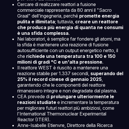
Cercare di realizzare reattori a fusione
commerciale rappresenta da 80 anni il "Sacro
Graal" dell'ingegneria, perché
promette energia
pulita e illimitata
; tuttavia,
creare un reattore
che produca più energia di quanta ne consumi
è una sfida complessa
.
Nei laboratori, è semplice far fondere gli atomi, ma
la sfida è mantenere una reazione di fusione
autosufficiente con un output energetico netto, il
che
richiede una temperatura tra 100 e 150
milioni di gradi °C e un'alta pressione
.
Il reattore WEST è riuscito a mantenere una
reazione stabile per 1.337 secondi,
superando del
25% il record cinese di gennaio 2025
,
garantendo che le componenti del reattore
rimanessero integre e non degradate dal plasma.
CEA prevede di
prolungare ulteriormente le
reazioni studiate
e incrementare la temperatura
per migliorare futuri reattori più ambiziosi, come
l'International Thermonuclear Experimental
Reactor (ITER).
Anne-Isabelle Etienvre, Direttore della Ricerca