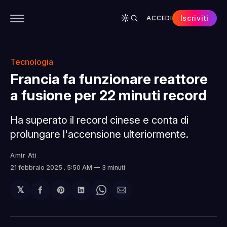
Iscriviti
ACCEDI
CONTENUTI
APP
CHI SIAMO
SPONSOR
Tecnologia
Francia fa funzionare reattore
a fusione per 22 minuti record
Ha superato il record cinese e conta di
prolungare l'accensione ulteriormente.
Amir Ati
21 febbraio 2025
. 5:50 AM
3 minuti
𝕏
Condividi
Share
Condividi
Share
Condividi
su
on
su
on
via
Facebook
Pinterest
LinkedIn
WhatsApp
email