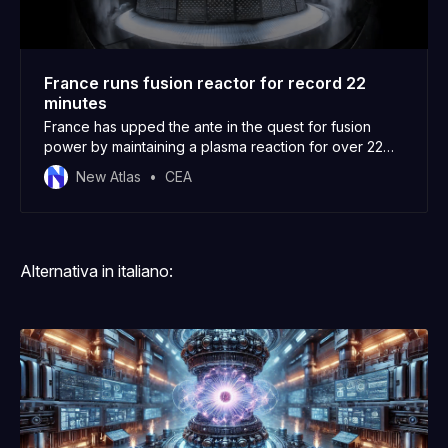
France runs fusion reactor for record 22
minutes
France has upped the ante in the quest for fusion
power by maintaining a plasma reaction for over 22
minutes – a new record. The milestone was reached
New Atlas
CEA
on February 12 at the Commissariat à l’énergie
atomique et aux énergies alternatives (CEA) WEST
Tokamak reactor.
Alternativa in italiano: