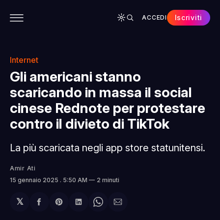
Iscriviti
ACCEDI
CONTENUTI
APP
CHI SIAMO
SPONSOR
Internet
Gli americani stanno
scaricando in massa il social
cinese Rednote per protestare
contro il divieto di TikTok
La più scaricata negli app store statunitensi.
Amir Ati
15 gennaio 2025
. 5:50 AM
2 minuti
𝕏
Condividi
Share
Condividi
Share
Condividi
su
on
su
on
via