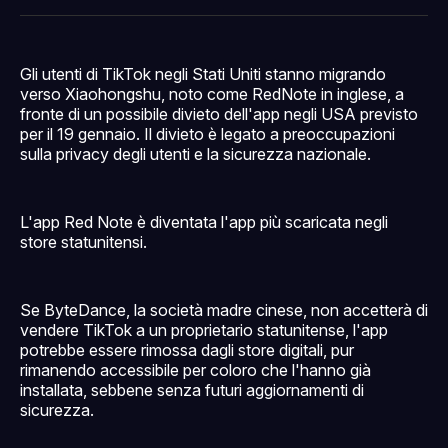
Facebook
Pinterest
LinkedIn
WhatsApp
email
Gli utenti di TikTok negli Stati Uniti stanno migrando
verso Xiaohongshu, noto come RedNote in inglese, a
fronte di un possibile divieto dell'app negli USA previsto
per il 19 gennaio. Il divieto è legato a preoccupazioni
sulla privacy degli utenti e la sicurezza nazionale.
L'app Red Note è diventata l'app più scaricata negli
store statunitensi.
Se ByteDance, la società madre cinese, non accetterà di
vendere TikTok a un proprietario statunitense, l'app
potrebbe essere rimossa dagli store digitali, pur
rimanendo accessibile per coloro che l'hanno già
installata, sebbene senza futuri aggiornamenti di
sicurezza.