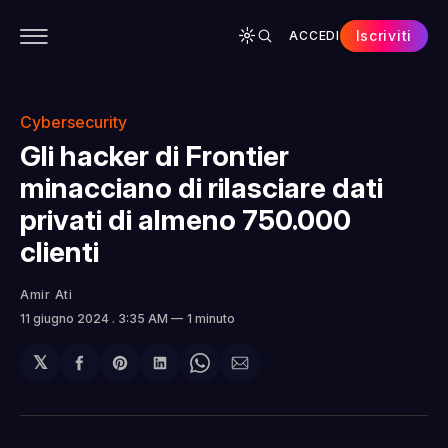
Iscriviti
ACCEDI
CONTENUTI
APP
CHI SIAMO
SPONSOR
Cybersecurity
Gli hacker di Frontier
minacciano di rilasciare dati
privati di almeno 750.000
clienti
Amir Ati
11 giugno 2024
. 3:35 AM
1 minuto
𝕏
Condividi
Share
Condividi
Share
Condividi
su
on
su
on
via
Facebook
Pinterest
LinkedIn
WhatsApp
email