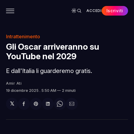
Iscriviti
ACCEDI
CONTENUTI
APP
CHI SIAMO
SPONSOR
Intrattenimento
Gli Oscar arriveranno su
YouTube nel 2029
E dall'Italia li guarderemo gratis.
Amir Ati
19 dicembre 2025
. 5:50 AM
2 minuti
𝕏
Condividi
Share
Condividi
Share
Condividi
su
on
su
on
via
Facebook
Pinterest
LinkedIn
WhatsApp
email