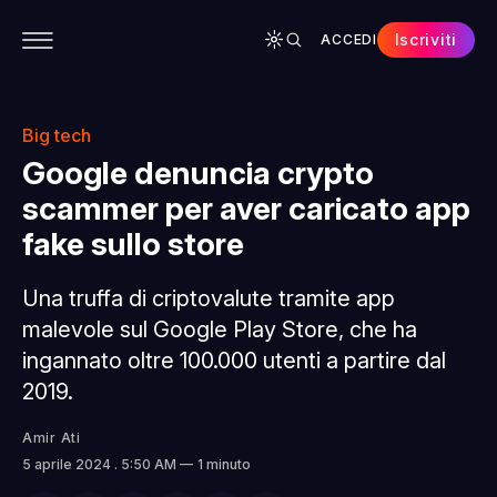
Iscriviti
ACCEDI
CONTENUTI
APP
CHI SIAMO
SPONSOR
Big tech
Google denuncia crypto
scammer per aver caricato app
fake sullo store
Una truffa di criptovalute tramite app
malevole sul Google Play Store, che ha
ingannato oltre 100.000 utenti a partire dal
2019.
Amir Ati
5 aprile 2024
. 5:50 AM
1 minuto