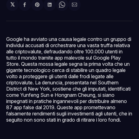
𝕏
Condividi
Share
Condividi
Share
Condividi
su
on
su
on
via
Facebook
Pinterest
LinkedIn
WhatsApp
email
Google ha avviato una causa legale contro un gruppo di
individui accusati di orchestrare una vasta truffa relativa
alle criptovalute, defraudando oltre 100.000 utenti in
tutto il mondo tramite app malevole sul Google Play
Store. Questa mossa legale segna la prima volta che un
gigante tecnologico cerca di stabilire un quadro legale
volto a proteggere gli utenti dalle frodi legate alle
criptovalute. La denuncia, presentata nel Southern
District di New York, sostiene che gli imputati, identificati
come Yunfeng Sun e Hongnam Cheung, si siano
impegnati in pratiche ingannevoli per distribuire almeno
87 app false dal 2019. Queste app promettevano
falsamente rendimenti sugli investimenti agli utenti, che in
seguito non sono stati in grado di ritirare i loro fondi.