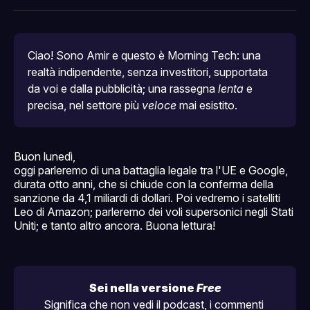
Facebook
Pinterest
LinkedIn
WhatsApp
email
Ciao! Sono Amir e questo è Morning Tech: una 
realtà indipendente, senza investitori, supportata 
da voi e dalla pubblicità; una rassegna 
lenta
 e 
precisa, nel settore più 
veloce
 mai esistito.
Buon lunedì,
oggi parleremo di una battaglia legale tra l'UE e Google,
durata otto anni, che si chiude con la conferma della
sanzione da 4,1 miliardi di dollari. Poi vedremo i satelliti
Leo di Amazon; parleremo dei voli supersonici negli Stati
Uniti; e tanto altro ancora. Buona lettura!
Sei nella versione 
Free
Significa che non vedi il podcast, i commenti 