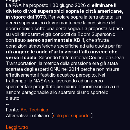
La FAA ha proposto il 30 giugno 2026 di
eliminare il
divieto di voli supersonici sopra le città americane,
in vigore dal 1973
. Per volare sopra la terra abitata, un
aereo supersonico dovrà mantenere la pressione del
boom sonico sotto una certa soglia. La proposta si basa
su voli dimostrativi già condotti da Boom Supersonic
con il suo
aereo sperimentale XB-1
, che sfrutta
condizioni atmosferiche specifiche ad alta quota per far
rifrangere le onde d'urto verso l'alto invece che
verso il suolo
. Secondo l'International Council on Clean
Transportation, la metrica della pressione era già stata
scartata dagli esperti ONU nel 2014 perché non misura
effettivamente il fastidio acustico percepito. Nel
frattempo, la NASA sta lavorando ad un aereo
sperimentale progettato per ridurre il boom sonico a un
rumore paragonabile allo sbattere di uno sportello
d'auto.
~
Fonte:
Ars Technica
Alternativa in italiano: [
solo per supporter
]
Leggi tutto