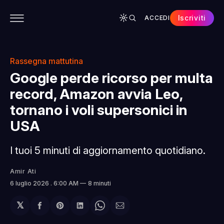
Iscriviti
ACCEDI
CONTENUTI
APP
CHI SIAMO
SPONSOR
Rassegna mattutina
Google perde ricorso per multa
record, Amazon avvia Leo,
tornano i voli supersonici in
USA
I tuoi 5 minuti di aggiornamento quotidiano.
Amir Ati
6 luglio 2026
. 6:00 AM
8 minuti
𝕏
Condividi
Share
Condividi
Share
Condividi
su
on
su
on
via