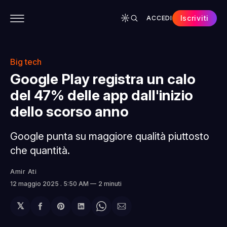
Iscriviti
ACCEDI
CONTENUTI
APP
CHI SIAMO
SPONSOR
Big tech
Google Play registra un calo
del 47% delle app dall'inizio
dello scorso anno
Google punta su maggiore qualità piuttosto
che quantità.
Amir Ati
12 maggio 2025
. 5:50 AM
2 minuti
𝕏
Condividi
Share
Condividi
Share
Condividi
su
on
su
on
via