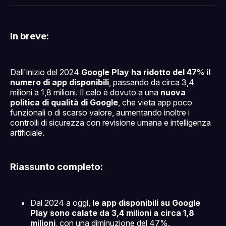
Facebook
Pinterest
LinkedIn
WhatsApp
email
In breve:
Dall'inizio del 2024
Google Play ha ridotto del 47% il
numero di app disponibili
, passando da circa 3,4
milioni a 1,8 milioni. Il calo è dovuto a una
nuova
politica di qualità di Google
, che vieta app poco
funzionali o di scarso valore, aumentando inoltre i
controlli di sicurezza con revisione umana e intelligenza
artificiale.
Riassunto completo:
Dal 2024 a oggi,
le app disponibili su Google
Play sono calate da 3,4 milioni a circa 1,8
milioni
, con una diminuzione del 47%.