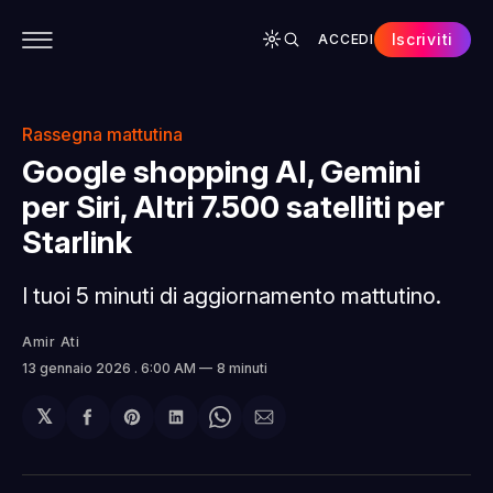
Iscriviti
ACCEDI
CONTENUTI
APP
CHI SIAMO
SPONSOR
Rassegna mattutina
Google shopping AI, Gemini
per Siri, Altri 7.500 satelliti per
Starlink
I tuoi 5 minuti di aggiornamento mattutino.
Amir Ati
13 gennaio 2026
. 6:00 AM
8 minuti
𝕏
Condividi
Share
Condividi
Share
Condividi
su
on
su
on
via
Facebook
Pinterest
LinkedIn
WhatsApp
email