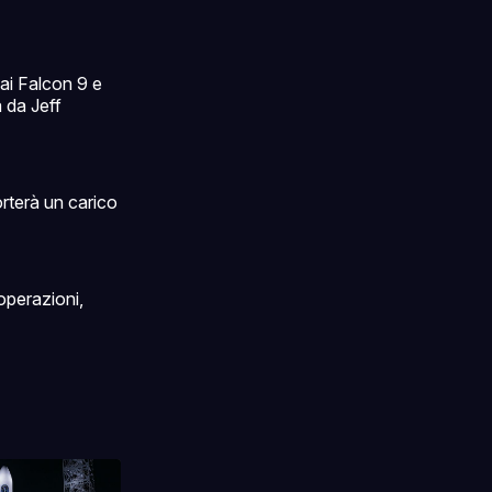
 ai Falcon 9 e
 da Jeff
orterà un carico
 operazioni,