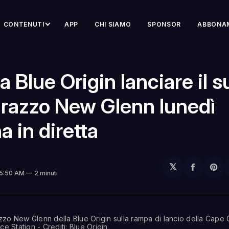
CONTENUTI
APP
CHI SIAMO
SPONSOR
ABBONA
 Blue Origin lanciare il s
 razzo New Glenn lunedì
a in diretta
𝕏
Condivi
Sh
 5:50 AM
2 minuti
su
on
Facebo
Pin
azzo New Glenn della Blue Origin sulla rampa di lancio della Cape 
e Station - Crediti: Blue Origin