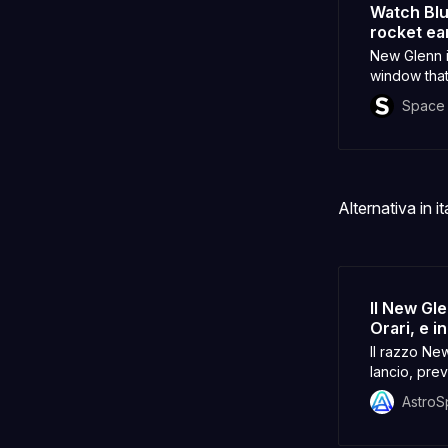
Watch Blu
rocket ea
New Glenn is
window that
Space
Alternativa in it
Il New Gle
Orari, e 
Il razzo New
lancio, prev
Astro