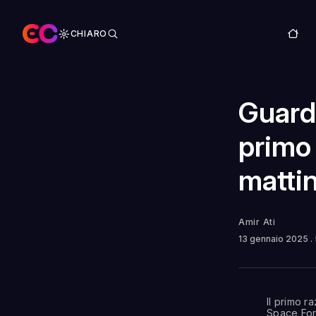
CHIARO
Guarda
primo
mattin
Amir Ati
13 gennaio 2025
.
Il primo r
Space Forc