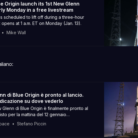
e Origin launch its 1st New Glenn
rly Monday in a free livestream
 scheduled to lift off during a three-hour
 opens at 1 a.m. ET on Monday (Jan. 13).
Mike Wall
aliano:
nn di Blue Origin è pronto al lancio.
indicazione su dove vederlo
 Glenn di Blue Origin è finalmente pronto al
isto per la mattina del 12 gennaio…
Space
Stefano Piccin