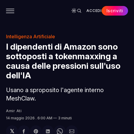
Iscriviti
ACCEDI
CONTENUTI
APP
CHI SIAMO
SPONSOR
Intelligenza Artificiale
I dipendenti di Amazon sono
sottoposti a tokenmaxxing a
causa delle pressioni sull'uso
dell'IA
Usano a sproposito l'agente interno
MeshClaw.
Amir Ati
14 maggio 2026
. 6:00 AM
3 minuti
𝕏
Condividi
Share
Condividi
Share
Condividi