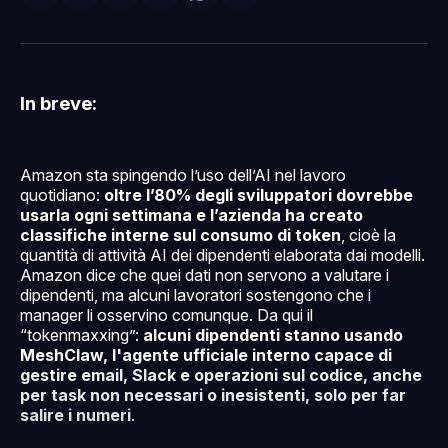
su
on
su
on
via
Facebook
Pinterest
LinkedIn
WhatsApp
email
In breve:
Amazon sta spingendo l’uso dell’AI nel lavoro
quotidiano:
oltre l’80% degli sviluppatori dovrebbe
usarla ogni settimana e l’azienda ha creato
classifiche interne sul consumo di token
, cioè la
quantità di attività AI dei dipendenti elaborata dai modelli.
Amazon dice che quei dati non servono a valutare i
dipendenti, ma alcuni lavoratori sostengono che i
manager li osservino comunque. Da qui il
“tokenmaxxing”:
alcuni dipendenti stanno usando
MeshClaw, l'agente ufficiale interno capace di
gestire email, Slack e operazioni sul codice, anche
per task non necessari o inesistenti, solo per far
salire i numeri
.