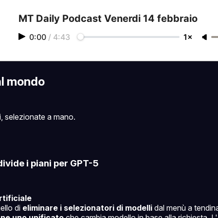
MT Daily Podcast Venerdi 14 febbraio
0:00
/
4:43
1×
al mondo
i, selezionate a mano.
ivide i piani per GPT-5
tificiale
ello di
eliminare i selezionatori di modelli
dal menù a tendina
ne uno unificato
che cambia modello in base alla richiesta. L