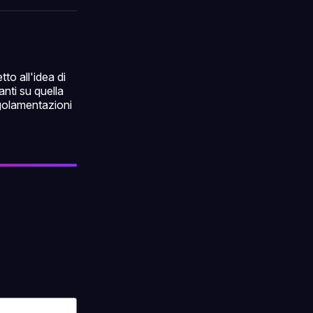
ok
terest
LinkedIn
WhatsApp
email
to all'idea di
anti su quella
egolamentazioni