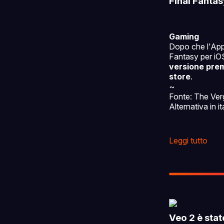
Final Fantas
Gaming
Dopo che l'App S
Fantasy per i
versione pre
store
.
~
Fonte: The Ver
Alternativa in i
Leggi tutto
Veo 2 è stat