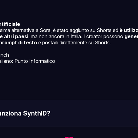
tificiale
issima alternativa a Sora, è stato aggiunto su Shorts ed
è utiliz
e altri paesi
, ma non ancora in Italia. I creator possono
gener
 prompt di testo
e postarli direttamente su Shorts.
unch
italiano: Punto Informatico
nziona SynthID?
steganografia digitale
Leggi tutto