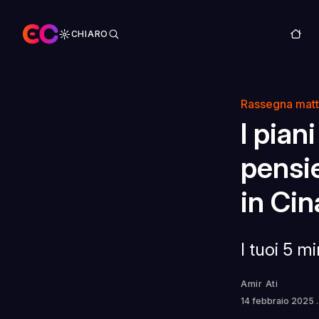
CHIARO
Rassegna matt
I pian
pensie
in Cin
I tuoi 5 m
Amir Ati
14 febbraio 2025