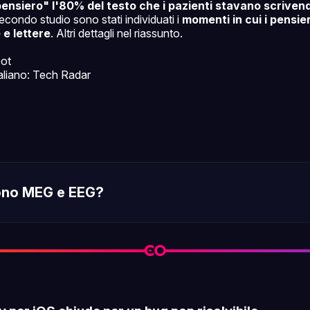
pensiero" l'80% del testo che i pazienti stavano scriven
secondo studio sono stati individuati i
momenti in cui i pensie
 e lettere
. Altri dettagli nel riassunto.
pot
italiano: Tech Radar
ono MEG e EEG?
ncefalografia (MEG)
eggi tutto