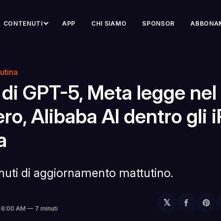
CONTENUTI
APP
CHI SIAMO
SPONSOR
ABBONA
utina
i di GPT-5, Meta legge nel
ro, Alibaba AI dentro gli
a
inuti di aggiornamento mattutino.
𝕏
Condivi
Sh
. 6:00 AM
7 minuti
su
on