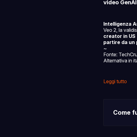
video GenAI
Intelligenza Ar
Veo 2, la valid
creator in US 
partire da un
~
Fonte: TechCr
Alternativa in 
Leggi tutto
Come fu