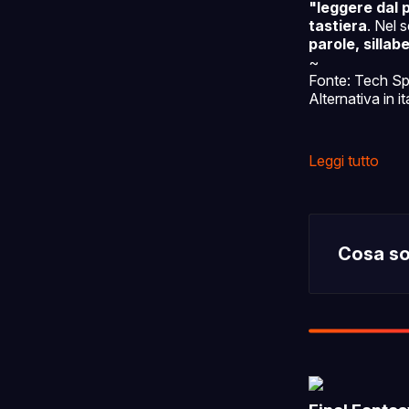
"leggere dal 
tastiera
. Nel 
parole, sillabe
~
Fonte: Tech S
Alternativa in 
Leggi tutto
Cosa s
magnetoe
L