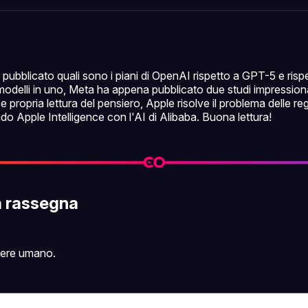
Facebo
Pin
ubblicato quali sono i piani di OpenAI rispetto a GPT-5 e rispet
 i modelli in uno, Meta ha appena pubblicato due studi impression
e propria lettura del pensiero, Apple risolve il problema delle r
ndo Apple Intelligence con l'AI di Alibaba. Buona lettura!
a rassegna
sere umano.