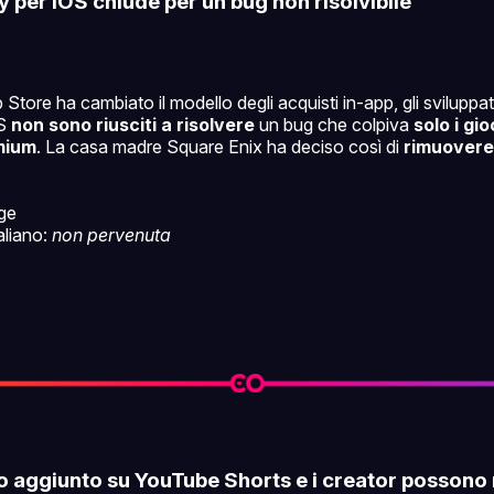
y per iOS chiude per un bug non risolvibile
tore ha cambiato il modello degli acquisti in-app, gli sviluppato
OS
non sono riusciti a risolvere
un bug che colpiva
solo i gio
mium
. La casa madre Square Enix ha deciso così di
rimuovere 
ge
taliano:
non pervenuta
o aggiunto su YouTube Shorts e i creator possono 