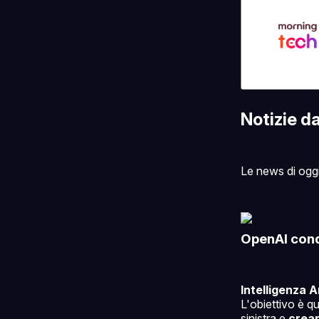
Notizie d
Le news di ogg
OpenAI cond
Intelligenza Ar
L'obiettivo è qu
sinistra e
crear