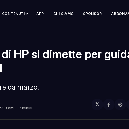
CONTENUTI
APP
CHI SIAMO
SPONSOR
ABBONA
 di HP si dimette per guid
l
ire da marzo.
𝕏
Condivi
Sh
 6:00 AM
2 minuti
su
on
Facebo
Pin