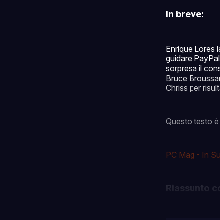
In breve:
Enrique Lores l
guidare PayPal:
sorpresa il con
Bruce Broussard
Chriss per risult
Questo testo è 
PC Mag - In S
Riassunto c