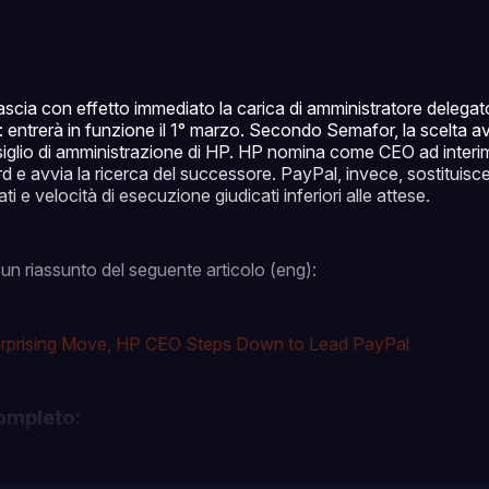
ascia con effetto immediato la carica di amministratore delegat
 entrerà in funzione il 1° marzo. Secondo Semafor, la scelta av
siglio di amministrazione di HP. HP nomina come CEO ad interim 
 e avvia la ricerca del successore. PayPal, invece, sostituisc
ati e velocità di esecuzione giudicati inferiori alle attese.
un riassunto del seguente articolo (eng):
urprising Move, HP CEO Steps Down to Lead PayPal
ompleto: