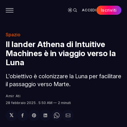
Iscriviti
ACCEDI
CONTENUTI
APP
CHI SIAMO
SPONSOR
Spazio
Il lander Athena di Intuitive
Machines è in viaggio verso la
Luna
L'obiettivo è colonizzare la Luna per facilitare
il passaggio verso Marte.
Amir Ati
28 febbraio 2025
. 5:50 AM
2 minuti
𝕏
Condividi
Share
Condividi
Share
Condividi
su
on
su
on
via