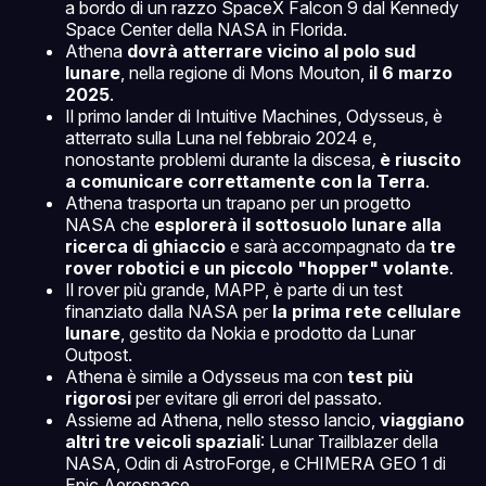
a bordo di un razzo SpaceX Falcon 9 dal Kennedy
Space Center della NASA in Florida.
Athena
dovrà atterrare vicino al polo sud
lunare
, nella regione di Mons Mouton,
il 6 marzo
2025
.
Il primo lander di Intuitive Machines, Odysseus, è
atterrato sulla Luna nel febbraio 2024 e,
nonostante problemi durante la discesa,
è riuscito
a comunicare correttamente con la Terra
.
Athena trasporta un trapano per un progetto
NASA che
esplorerà il sottosuolo lunare alla
ricerca di ghiaccio
e sarà accompagnato da
tre
rover robotici e un piccolo "hopper" volante
.
Il rover più grande, MAPP, è parte di un test
finanziato dalla NASA per
la prima rete cellulare
lunare
, gestito da Nokia e prodotto da Lunar
Outpost.
Athena è simile a Odysseus ma con
test più
rigorosi
per evitare gli errori del passato.
Assieme ad Athena, nello stesso lancio,
viaggiano
altri tre veicoli spaziali
: Lunar Trailblazer della
NASA, Odin di AstroForge, e CHIMERA GEO 1 di
Epic Aerospace.