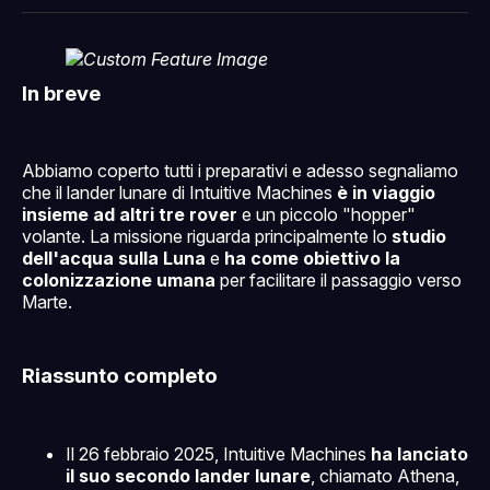
Facebook
Pinterest
LinkedIn
WhatsApp
email
In breve
Abbiamo coperto tutti i preparativi e adesso segnaliamo
che il lander lunare di Intuitive Machines
è in viaggio
insieme ad altri tre rover
e un piccolo "hopper"
volante. La missione riguarda principalmente lo
studio
dell'acqua sulla Luna
e
ha come obiettivo la
colonizzazione umana
per facilitare il passaggio verso
Marte.
Riassunto completo
Il 26 febbraio 2025, Intuitive Machines
ha lanciato
il suo secondo lander lunare
, chiamato Athena,