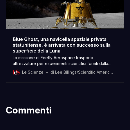
Blue Ghost, una navicella spaziale privata
statunitense, è arrivata con successo sulla
superficie della Luna
La missione di Firefly Aerospace trasporta
attrezzature per esperimenti scientifici forniti dalla
NASA, tra cui uno a partecipazione italiana. Presto
Le Scienze
di Lee Billings/Scientific American
potrebbe essere raggiunta da altre due navicelle
spaziali commerciali
Commenti