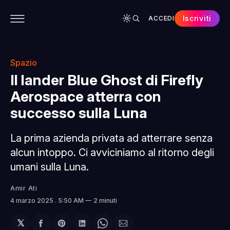
Iscriviti
ACCEDI
CONTENUTI
APP
CHI SIAMO
SPONSOR
Spazio
Il lander Blue Ghost di Firefly
Aerospace atterra con
successo sulla Luna
La prima azienda privata ad atterrare senza
alcun intoppo. Ci avviciniamo al ritorno degli
umani sulla Luna.
Amir Ati
4 marzo 2025
. 5:50 AM
2 minuti
𝕏
Condividi
Share
Condividi
Share
Condividi