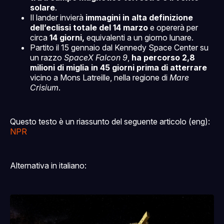
solare
.
2026
SLS (Space Launch 
Il lander invierà
immagini in alta definizione
System)
Orion
dell’eclissi totale del 14 marzo
e opererà per
Artemis I
circa
14 giorni,
equivalenti a un giorno lunare.
Partito il 15 gennaio dal Kennedy Space Center su
Artemis II
un razzo
SpaceX Falcon 9
,
ha percorso 2,8
Artemis III
milioni di miglia in 45 giorni prima di atterrare
vicino a Mons Latreille, nella regione di
Mare
Crisium
.
Questo testo è un riassunto del seguente articolo (eng):
NPR
Alternativa in italiano: