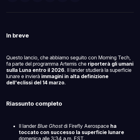
su
on
su
on
via
Facebook
Pinterest
LinkedIn
WhatsApp
email
In breve
Questo lancio, che abbiamo seguito con Morning Tech,
fa parte del programma Artemis che
riporterà gli umani
sulla Luna entro il 2026
. Il lander studierà la superficie
lunare e invierà
immagini in alta definizione
dell'eclissi del 14 marzo
.
Riassunto completo
Il lander
Blue Ghost
di Firefly Aerospace
ha
toccato con successo la superficie lunare
domenica alle 3:34 a.m. EST.