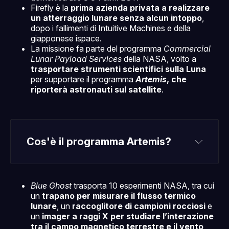
Firefly è la
prima azienda privata a realizzare
un atterraggio lunare senza alcun intoppo
,
dopo i fallimenti di Intuitive Machines e della
giapponese ispace.
La missione fa parte del programma
Commercial
Lunar Payload Services
della NASA, volto a
trasportare strumenti scientifici sulla Luna
per supportare il programma
Artemis
, che
riporterà astronauti sul satellite
.
Cos'è il programma Artemis?
programma Artemis
Blue Ghost
trasporta 10 esperimenti NASA, tra cui
Luna
un
trapano per misurare il flusso termico
lunare
, un
raccoglitore di campioni rocciosi
e
Marte
un
imager a raggi X per studiare l’interazione
tra il campo magnetico terrestre e il vento