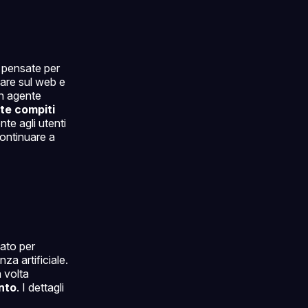
i pensate per
care sul web e
n agente
te compiti
te agli utenti
ontinuare a
tato per
nza artificiale.
a volta
nto
. I dettagli