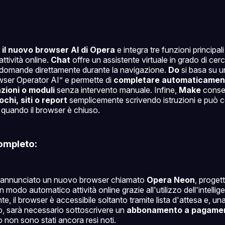
il nuovo browser AI di Opera
e integra tre funzioni principal
ttività online.
Chat
offre un assistente virtuale in grado di cer
e domande direttamente durante la navigazione.
Do
si basa su u
ser Operator AI” e permette di
completare automaticamen
ioni o moduli
senza intervento manuale. Infine,
Make
consen
chi, siti o report
semplicemente scrivendo istruzioni e può c
 quando il browser è chiuso.
ompleto:
 annunciato un nuovo browser chiamato
Opera Neon
, proget
n modo automatico attività online grazie all'utilizzo dell'intellige
e, il browser è accessibile soltanto tramite lista d'attesa e, un
o, sarà necessario sottoscrivere un
abbonamento a pagame
 non sono stati ancora resi noti.