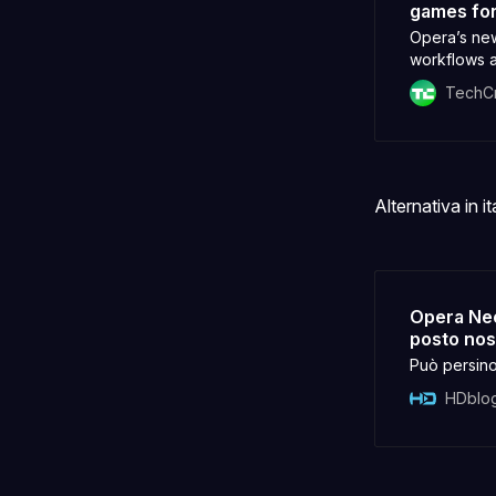
games fo
Opera’s new
workflows a
coding and 
TechC
Alternativa in it
Opera Neo
posto nos
Può persino
HDblog