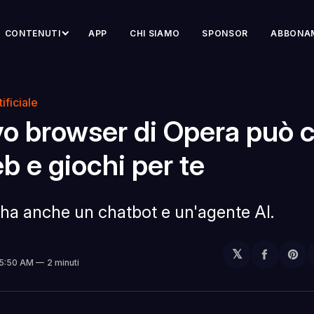
CONTENUTI
APP
CHI SIAMO
SPONSOR
ABBONA
ificiale
vo browser di Opera può 
eb e giochi per te
 ha anche un chatbot e un'agente AI.
𝕏
Condivi
Sh
 5:50 AM
2 minuti
su
on
Facebo
Pin