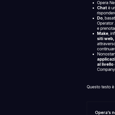
Opera Neon
Chat
è un
risponder
Do
, basa
Operator 
e prenota
Make
, i
siti web,
attravers
continuare
Nonostant
applicaz
al livell
Company s
Questo testo è 
Opera’s n