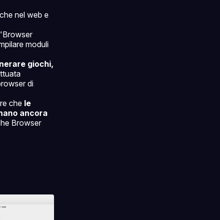
rche nel web e
 "Browser
mpilare moduli
nerare giochi,
ettuata
browser di
are che
le
ionano ancora
 The Browser