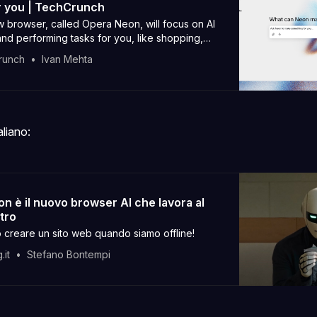
r you | TechCrunch
 browser, called Opera Neon, will focus on AI
nd performing tasks for you, like shopping,
generating reports.
runch
Ivan Mehta
aliano:
n è il nuovo browser AI che lavora al
tro
 creare un sito web quando siamo offline!
.it
Stefano Bontempi