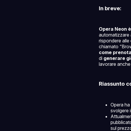
In breve:
Opera Neon è 
automatizzare a
rispondere all
chiamato “Brow
come prenotaz
di
generare gio
lavorare anche
Riassunto c
Opera ha
svolgere i
Attualment
pubblicat
sul prezzo