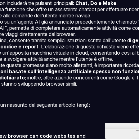
 includerà tre pulsanti principali:
Chat, Do e Make
.
a funzione che offre un assistente chatbot per effettuare rice
e alle domande dell'utente mentre naviga.
to su un'agente AI già annunciato precedentemente chiamato
AI", permette di completare automaticamente attività come co
re viaggi direttamente dal browser.
nfine, consente tramite semplici istruzioni scritte dall'utente di
ge
 codice e report
. L'elaborazione di queste richieste viene eff
o un'apposita macchina virtuale in cloud, consentendo così al 
 a svolgere attività anche mentre l'utente è offline.
e queste promesse siano molto allettanti, è importante ricord
ioni basate sull'intelligenza artificiale spesso non funz
o dichiarato
; inoltre, altre aziende concorrenti come Google e
tanno sviluppando browser simili.
un riassunto del seguente articolo (eng):
ew browser can code websites and