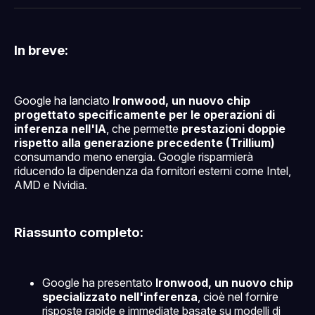
Facebook
Pinterest
LinkedIn
WhatsApp
email
In breve:
Google ha lanciato
Ironwood, un nuovo chip
progettato specificamente per le operazioni di
inferenza nell'IA
, che permette
prestazioni doppie
rispetto alla generazione precedente (Trillium)
consumando meno energia. Google risparmierà
riducendo la dipendenza da fornitori esterni come Intel,
AMD e Nvidia.
Riassunto completo:
Google ha presentato
Ironwood, un nuovo chip
specializzato nell'inferenza
, cioè nel fornire
risposte rapide e immediate basate su modelli di