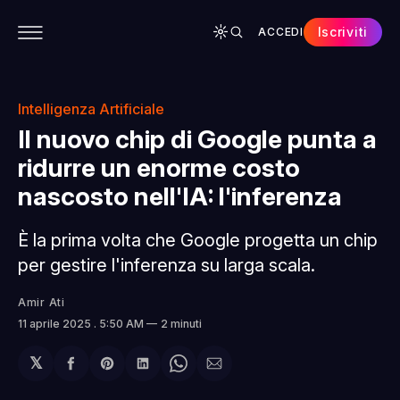
Iscriviti
ACCEDI
CONTENUTI
APP
CHI SIAMO
SPONSOR
Intelligenza Artificiale
Il nuovo chip di Google punta a
ridurre un enorme costo
nascosto nell'IA: l'inferenza
È la prima volta che Google progetta un chip
per gestire l'inferenza su larga scala.
Amir Ati
11 aprile 2025
. 5:50 AM
2 minuti
𝕏
Condividi
Share
Condividi
Share
Condividi
su
on
su
on
via