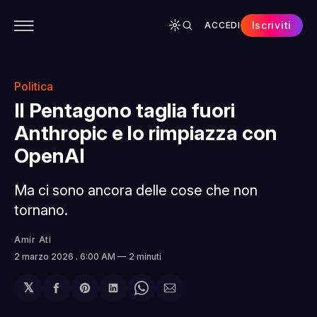
Iscriviti
ACCEDI
CONTENUTI
APP
CHI SIAMO
SPONSOR
Politica
Il Pentagono taglia fuori
Anthropic e lo rimpiazza con
OpenAI
Ma ci sono ancora delle cose che non
tornano.
Amir Ati
2 marzo 2026
. 6:00 AM
2 minuti
𝕏
Condividi
Share
Condividi
Share
Condividi
su
on
su
on
via