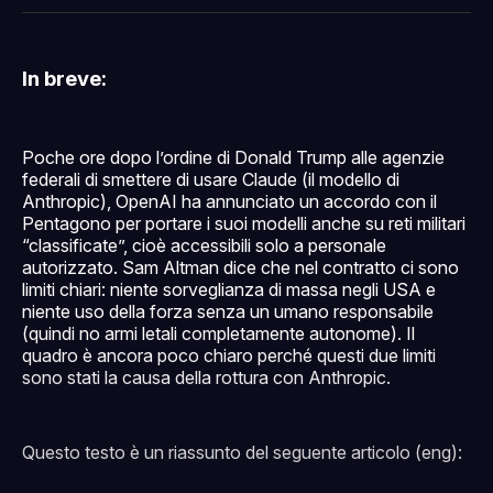
Facebook
Pinterest
LinkedIn
WhatsApp
email
In breve:
Poche ore dopo l’ordine di Donald Trump alle agenzie
federali di smettere di usare Claude (il modello di
Anthropic), OpenAI ha annunciato un accordo con il
Pentagono per portare i suoi modelli anche su reti militari
“classificate”, cioè accessibili solo a personale
autorizzato. Sam Altman dice che nel contratto ci sono
limiti chiari: niente sorveglianza di massa negli USA e
niente uso della forza senza un umano responsabile
(quindi no armi letali completamente autonome). Il
quadro è ancora poco chiaro perché questi due limiti
sono stati la causa della rottura con Anthropic.
Questo testo è un riassunto del seguente articolo (eng):