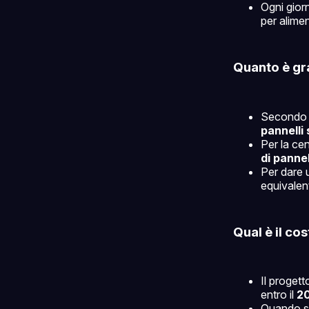
Ogni giorn
per alime
Quanto è gr
Secondo il
pannelli 
Per la ce
di pannel
Per dare 
equivalen
Qual è il cos
Il proget
entro il
2
Quando sa