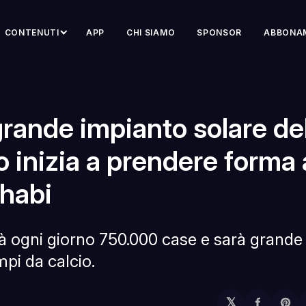
CONTENUTI
APP
CHI SIAMO
SPONSOR
ABBONA
 grande impianto solare de
 inizia a prendere forma
habi
à ogni giorno 750.000 case e sarà grande
pi da calcio.
𝕏