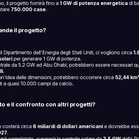
o, il progetto fornirà fino a
1 GW di potenza energetica
di ba
ntare
750.000 case
.
ande il progetto?
 Dipartimento dell'Energia degli Stati Uniti, ci vogliono circa
1.
solari
per generare 1 GW di potenza.
ntrale da 5.2 GW ad Abu Dhabi, potrebbero essere necessari q
li
.
un'idea delle dimensioni, potrebbero occorrere circa
52,44 km
ti a quasi 10.000 campi da calcio.
to e il confronto con altri progetti?
to costerà circa
6 miliardi di dollari americani
e dovrebbe ess
027
.
rà completato, supererà la centrale solare da
3.5 GW
della P