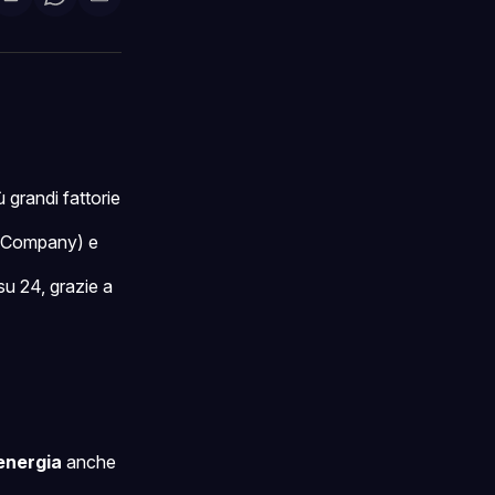
di
are
Condividi
Share
Condividi
su
on
via
ok
terest
LinkedIn
WhatsApp
email
ù grandi fattorie
 Company) e
su 24, grazie a
energia
anche