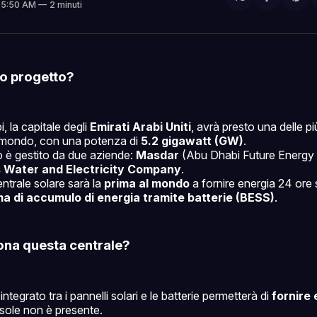
Condivi
Sh
. 5:50 AM
2 minuti
su
on
Facebo
Pin
o progetto?
, la capitale degli
Emirati Arabi Uniti
, avrà presto una delle pi
l mondo, con una potenza di
5.2 gigawatt (GW)
.
to è gestito da due aziende:
Masdar
(Abu Dhabi Future Energy
 Water and Electricity Company
.
ntrale solare sarà la
prima al mondo
a fornire energia 24 ore 
ma di accumulo di energia tramite batterie (BESS)
.
na questa centrale?
 integrato tra i pannelli solari e le batterie permetterà di
fornire 
 sole non è presente.