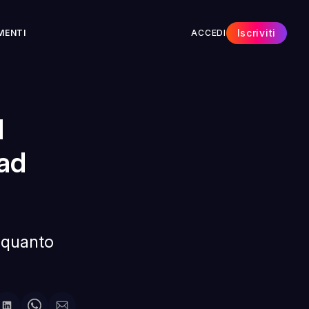
Iscriviti
MENTI
ACCEDI
l
 ad
 quanto