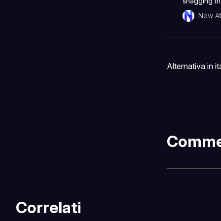
snagging th
leaderboar
New At
Alternativa in i
Comme
Correlati