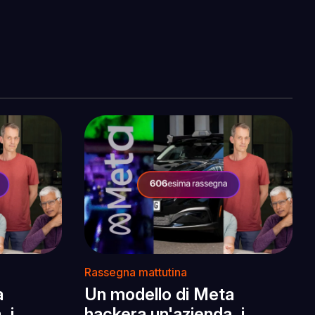
Rassegna mattutina
a
Un modello di Meta
 i
hackera un'azienda, i