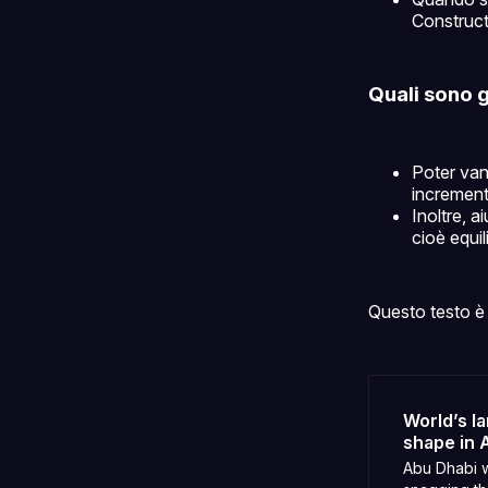
Construct
Quali sono g
Poter vant
incrementa
Inoltre, a
cioè equi
Questo testo è 
World’s la
shape in 
Abu Dhabi w