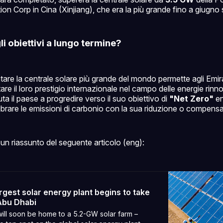
ion Corp in Cina (Xinjiang), che era la più grande fino a giugno
li obiettivi a lungo termine?
are la centrale solare più grande del mondo permette agli Emirat
re il loro prestigio internazionale nel campo delle energie rinno
iuta il paese a progredire verso il suo obiettivo di
"Net Zero"
en
librare le emissioni di carbonio con la sua riduzione o compens
un riassunto del seguente articolo (eng):
rgest solar energy plant begins to take
Abu Dhabi
ill soon be home to a 5.2-GW solar farm –