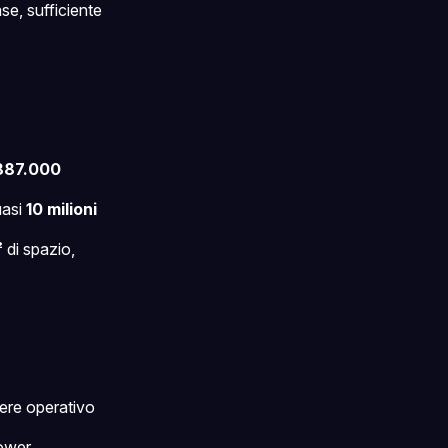
se, sufficiente
887.000
uasi
10 milioni
²
di spazio,
ere operativo
ower