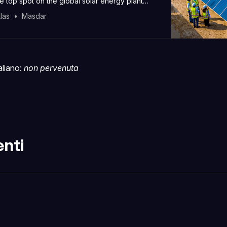
e top spot on the global solar energy plant
d.
las
Masdar
taliano:
non pervenuta
nti