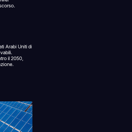
 scorso.
i Arabi Uniti di
vabili.
tro il 2050,
azione.