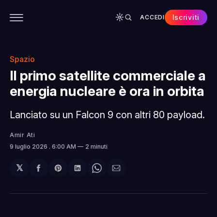
Iscriviti
ACCEDI
CONTENUTI
APP
CHI SIAMO
SPONSOR
Spazio
Il primo satellite commerciale a
energia nucleare è ora in orbita
Lanciato su un Falcon 9 con altri 80 payload.
Amir Ati
9 luglio 2026
. 6:00 AM
2 minuti
𝕏
Condividi
Share
Condividi
Share
Condividi
su
on
su
on
via
Facebook
Pinterest
LinkedIn
WhatsApp
email