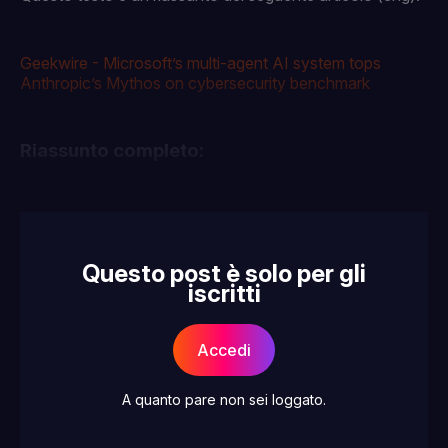
Geekwire - Microsoft’s multi-agent AI system tops
Anthropic’s Mythos on cybersecurity benchmark
Riassunto completo:
Questo post è solo per gli
iscritti
Accedi
A quanto pare non sei loggato.