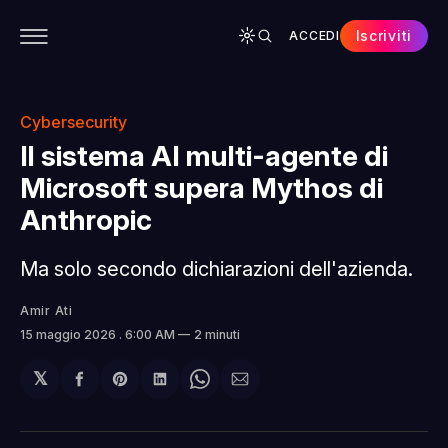
Iscriviti
ACCEDI
CONTENUTI
APP
CHI SIAMO
SPONSOR
Cybersecurity
Il sistema AI multi-agente di
Microsoft supera Mythos di
Anthropic
Ma solo secondo dichiarazioni dell'azienda.
Amir Ati
15 maggio 2026
. 6:00 AM
2 minuti
𝕏
Condividi
Share
Condividi
Share
Condividi
su
on
su
on
via
Facebook
Pinterest
LinkedIn
WhatsApp
email