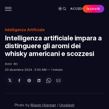
Iscriviti
ACCEDI
CONTENUTI
APP
CHI SIAMO
SPONSOR
Intelligenza Artificiale
Intelligenza artificiale impara a
distinguere gli aromi dei
whisky americani e scozzesi
Amir Ati
20 dicembre 2024
. 5:50 AM
1 minuto
𝕏
Condividi
Share
Condividi
Share
Condividi
su
on
su
on
via
Facebook
Pinterest
LinkedIn
WhatsApp
email
Photo by 
Maxim Hopman
 / 
Unsplash