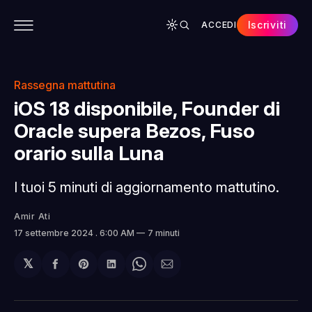
Iscriviti
ACCEDI
CONTENUTI
APP
CHI SIAMO
SPONSOR
Rassegna mattutina
iOS 18 disponibile, Founder di
Oracle supera Bezos, Fuso
orario sulla Luna
I tuoi 5 minuti di aggiornamento mattutino.
Amir Ati
17 settembre 2024
. 6:00 AM
7 minuti
𝕏
Condividi
Share
Condividi
Share
Condividi
su
on
su
on
via
Facebook
Pinterest
LinkedIn
WhatsApp
email