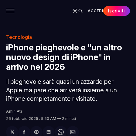
Iscriviti
ACCEDI
CONTENUTI
APP
CHI SIAMO
SPONSOR
Tecnologia
iPhone pieghevole e "un altro
nuovo design di iPhone" in
arrivo nel 2026
Il pieghevole sarà quasi un azzardo per
Apple ma pare che arriverà insieme a un
iPhone completamente rivisitato.
Amir Ati
26 febbraio 2025
. 5:50 AM
2 minuti
𝕏
Condividi
Share
Condividi
Share
Condividi