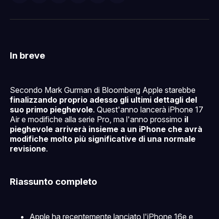
su
on
su
on
via
Facebook
Pinterest
LinkedIn
WhatsApp
email
In breve
Secondo Mark Gurman di Bloomberg Apple starebbe
finalizzando proprio adesso gli ultimi dettagli del
suo primo pieghevole
. Quest'anno lancerà iPhone 17
Air e modifiche alla serie Pro, ma l'anno prossimo
il
pieghevole arriverà insieme a un iPhone che avrà
modifiche molto più significative di una normale
revisione
.
Riassunto completo
Apple ha recentemente lanciato l'iPhone 16e e