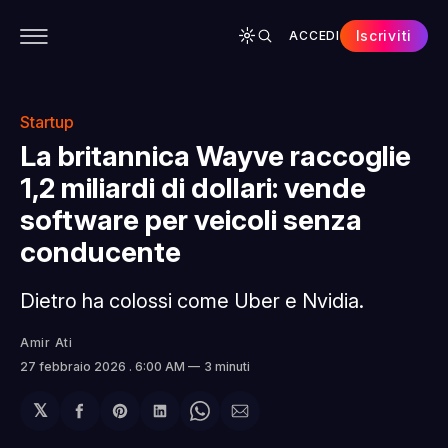
Iscriviti
ACCEDI
CONTENUTI
APP
CHI SIAMO
SPONSOR
Startup
La britannica Wayve raccoglie
1,2 miliardi di dollari: vende
software per veicoli senza
conducente
Dietro ha colossi come Uber e Nvidia.
Amir Ati
27 febbraio 2026
. 6:00 AM
3 minuti
𝕏
Condividi
Share
Condividi
Share
Condividi
su
on
su
on
via