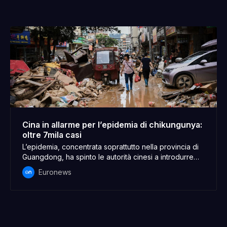
Cina in allarme per l’epidemia di chikungunya:
oltre 7mila casi
L’epidemia, concentrata soprattutto nella provincia di
Guangdong, ha spinto le autorità cinesi a introdurre
zanzariere, disinfestazioni di massa e droni per
Euronews
eliminare i focolai di zanzare, con multe salate per chi
non rimuove l’acqua stagnante