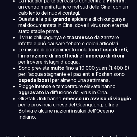
La maggior parte dei casi si concentra a
Foshan
,
un centro manifatturiero nel sud della Cina, con un
calo lento dei nuovi contagi.
Questa è la
più grande
epidemia di chikungunya
mai documentata in Cina, dove il virus non era mai
stato stabile prima.
Il virus chikungunya è
trasmesso
da zanzare
infette e può causare febbre e dolori articolari.
Le misure di contenimento includono l'
uso di reti
,
l'
irrorazione di insetticidi
e l'
impiego di droni
per trovare ristagni d'acqua.
Sono previste
multe
fino a 10.000 yuan (1.400 $)
per l'acqua stagnante e i pazienti a Foshan sono
ospedalizzati
per almeno una settimana.
Piogge intense e temperature elevate hanno
aggravato
la diffusione del virus in Cina.
Gli Stati Uniti hanno
emesso un avviso di viaggio
per la provincia cinese del Guangdong, oltre a
Bolivia e alcune nazioni insulari dell'Oceano
Indiano.