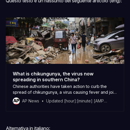
Questo testo è un riassunto del seguente articolo (eng):
What is chikungunya, the virus now
spreading in southern China?
Chinese authorities have taken action to curb the
spread of chikungunya, a virus causing fever and joint
pain.
AP News
Updated [hour]:[minute] [AMPM] [timezone], [monthFull] [day], [year]
Alternativa in italiano: