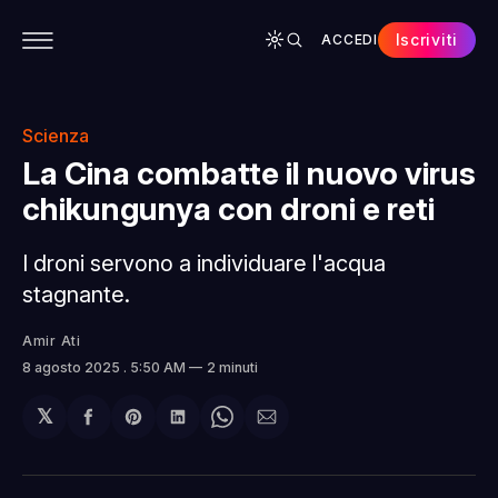
Iscriviti
ACCEDI
CONTENUTI
APP
CHI SIAMO
SPONSOR
Scienza
La Cina combatte il nuovo virus
chikungunya con droni e reti
I droni servono a individuare l'acqua
stagnante.
Amir Ati
8 agosto 2025
. 5:50 AM
2 minuti
𝕏
Condividi
Share
Condividi
Share
Condividi
su
on
su
on
via
Facebook
Pinterest
LinkedIn
WhatsApp
email